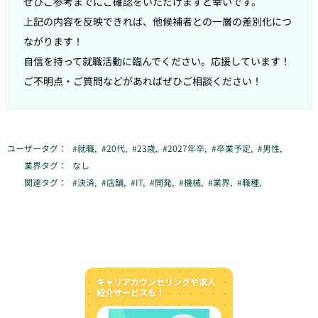
ぜひご参考までにご確認をいただけますと幸いです。

上記の内容を反映できれば、他候補者との一層の差別化につ
ながります！

自信を持って就職活動に臨んでください。応援しています！

ユーザータグ：
#
就職
,
#
20代
,
#
23歳
,
#
2027年卒
,
#
卒業予定
,
#
男性
,
業界タグ：
なし
関連タグ：
#
決済
,
#
店舗
,
#
IT
,
#
開発
,
#
機械
,
#
業界
,
#
職種
,
キャリアカウンセリングや求人
紹介サービスも！