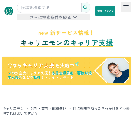
登録・ログイン
さらに検索条件を絞る
new 新サービス情報！
キャリエモンのキャリア支援
キャリア支援
今なら
を実施中
プロ
が直接キャリア支援！
応募書類添削
・
面接対策
・
求人紹介
などの
無料
オンラインサポート！
キャリエモン
>
会社・業界・職種選び
>
ITに興味を持ったきっかけをどう表
現すればよいですか？