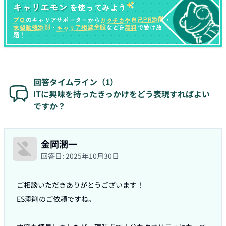
キャリエモン
を使ってみよう
ガクチカや自己PR添削
プロ
のキャリアサポーターから
・
キャリア相談全般
志望動機添削
無料
・
などを
で受け放
題！
回答タイムライン（
1
）
ITに興味を持ったきっかけをどう表現すればよい
ですか？
金岡潤一
回答日:
2025年10月30日
ご相談いただきありがとうございます！

ES添削のご依頼ですね。
