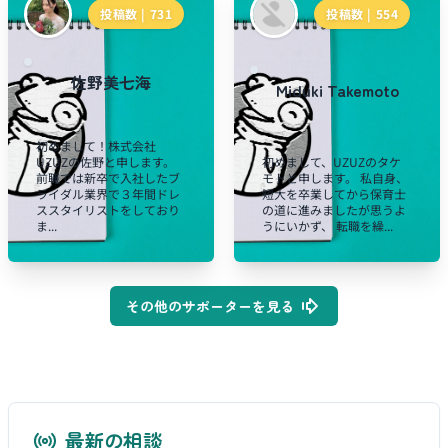
投稿数 |
731
投稿数 |
554
佐野美七海
Miduki Takemoto
初めまして！株式会社
UZUZの佐野と申します。
初めまして、UZUZのタケ
前職では新卒で入社したブ
モトと申します。 私自身、
ライダル業界で３年間ドレ
短大を卒業してから保育士
ススタイリストをしており
の道に進みましたが思うよ
ま...
うにいかず、 転職を繰...
その他のサポーターを見る
最新の相談