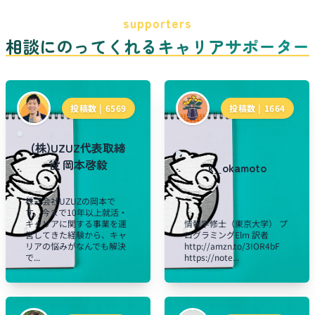
supporters
相談にのってくれるキャリアサポーター
投稿数 |
6569
投稿数 |
1664
(株)UZUZ代表取締
役 岡本啓毅
k_okamoto
株式会社UZUZの岡本で
す。今まで10年以上就活・
キャリアに関する事業を運
情報学修士（東京大学） プ
営してきた経験から、キャ
ログラミングElm 訳者
リアの悩みがなんでも解決
http://amzn.to/3IOR4bF
で...
https://note...