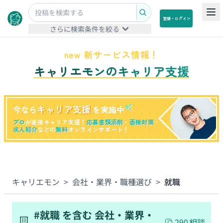
登録・ログイン
さらに検索条件を絞る
new 新サービス情報！
キャリエモンのキャリア支援
キャリア支援
今なら
を実施中
プロ
が直接キャリア支援！
応募書類添削
・
面接対策
・
求人紹介
などの
無料
オンラインサポート！
キャリエモン
>
会社・業界・職種選び
>
就職
#
就職
を含む
会社・業界・
290
相談