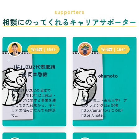
supporters
相談にのってくれるキャリアサポーター
投稿数 |
6569
投稿数 |
1664
(株)UZUZ代表取締
役 岡本啓毅
k_okamoto
株式会社UZUZの岡本で
す。今まで10年以上就活・
キャリアに関する事業を運
情報学修士（東京大学） プ
営してきた経験から、キャ
ログラミングElm 訳者
リアの悩みがなんでも解決
http://amzn.to/3IOR4bF
で...
https://note...