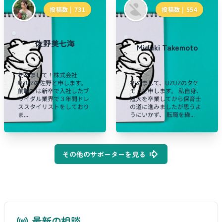
投稿数 |
731
投稿数 |
554
佐野美七海
Miduki Takemoto
初めまして！株式会社
UZUZの佐野と申します。
初めまして、UZUZのタケ
前職では新卒で入社したブ
モトと申します。 私自身、
ライダル業界で３年間ドレ
短大を卒業してから保育士
ススタイリストをしており
の道に進みましたが思うよ
ま...
うにいかず、 転職を繰...
その他のサポーターを見る
最新の相談