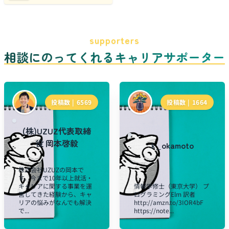
supporters
相談にのってくれるキャリアサポーター
投稿数 |
6569
投稿数 |
1664
(株)UZUZ代表取締
役 岡本啓毅
k_okamoto
株式会社UZUZの岡本で
す。今まで10年以上就活・
キャリアに関する事業を運
情報学修士（東京大学） プ
営してきた経験から、キャ
ログラミングElm 訳者
リアの悩みがなんでも解決
http://amzn.to/3IOR4bF
で...
https://note...