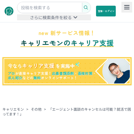
登録・ログイン
さらに検索条件を絞る
new 新サービス情報！
キャリエモンのキャリア支援
キャリア支援
今なら
を実施中
プロ
が直接キャリア支援！
応募書類添削
・
面接対策
・
求人紹介
などの
無料
オンラインサポート！
キャリエモン
>
その他
>
「エージェント面談のキャンセルは可能？就活で困
ってます！」