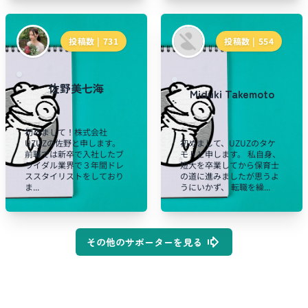
投稿数 |
731
投稿数 |
554
佐野美七海
Miduki Takemoto
初めまして！株式会社
UZUZの佐野と申します。
初めまして、UZUZのタケ
前職では新卒で入社したブ
モトと申します。 私自身、
ライダル業界で３年間ドレ
短大を卒業してから保育士
ススタイリストをしており
の道に進みましたが思うよ
ま...
うにいかず、 転職を繰...
その他のサポーターを見る