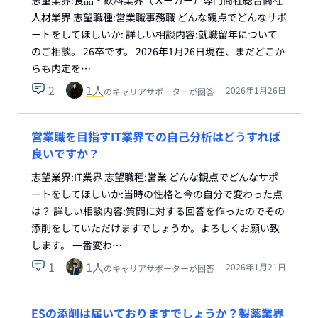
志望業界:食品・飲料業界（メーカー）専門商社総合商社
人材業界 志望職種:営業職事務職 どんな観点でどんなサポ
ートをしてほしいか: 詳しい相談内容:就職留年について
のご相談。 26卒です。 2026年1月26日現在、まだどこか
らも内定を…
2
1
人
2026年1月26日
のキャリアサポーターが回答
営業職を目指すIT業界での自己分析はどうすれば
良いですか？
志望業界:IT業界 志望職種:営業 どんな観点でどんなサポ
ートをしてほしいか:当時の性格と今の自分で変わった点
は？ 詳しい相談内容:質問に対する回答を作ったのでその
添削をしていただけますでしょうか。よろしくお願い致
します。 一番変わ…
1
1
人
2026年1月21日
のキャリアサポーターが回答
ESの添削は届いておりますでしょうか？製薬業界