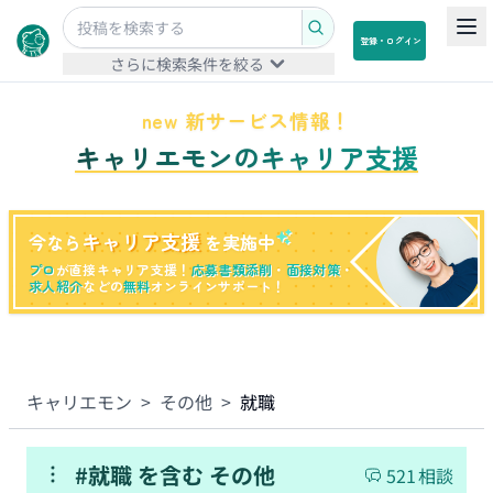
登録・ログイン
さらに検索条件を絞る
new 新サービス情報！
キャリエモンのキャリア支援
キャリア支援
今なら
を実施中
プロ
が直接キャリア支援！
応募書類添削
・
面接対策
・
求人紹介
などの
無料
オンラインサポート！
キャリエモン
>
その他
>
就職
#
就職
を含む
その他
521
相談