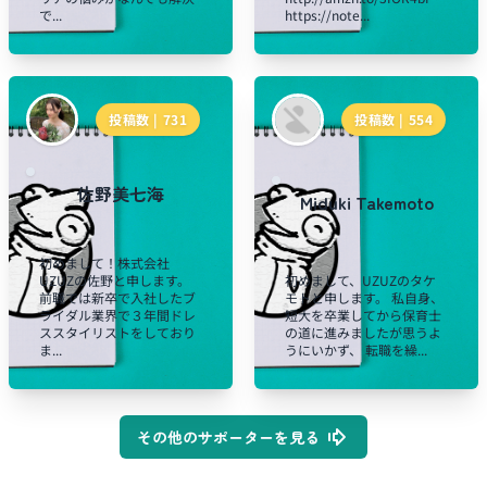
で...
https://note...
投稿数 |
731
投稿数 |
554
佐野美七海
Miduki Takemoto
初めまして！株式会社
UZUZの佐野と申します。
初めまして、UZUZのタケ
前職では新卒で入社したブ
モトと申します。 私自身、
ライダル業界で３年間ドレ
短大を卒業してから保育士
ススタイリストをしており
の道に進みましたが思うよ
ま...
うにいかず、 転職を繰...
その他のサポーターを見る