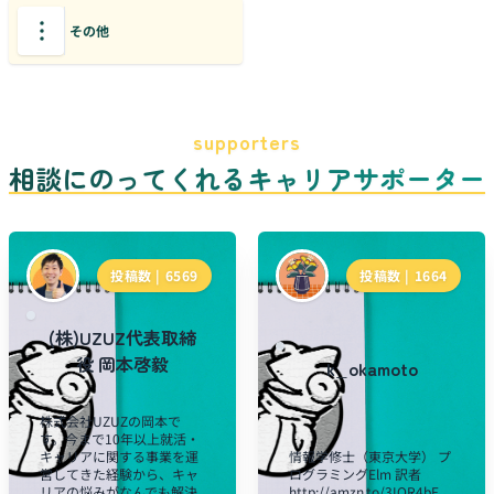
その他
supporters
相談にのってくれるキャリアサポーター
投稿数 |
6569
投稿数 |
1664
(株)UZUZ代表取締
役 岡本啓毅
k_okamoto
株式会社UZUZの岡本で
す。今まで10年以上就活・
キャリアに関する事業を運
情報学修士（東京大学） プ
営してきた経験から、キャ
ログラミングElm 訳者
リアの悩みがなんでも解決
http://amzn.to/3IOR4bF