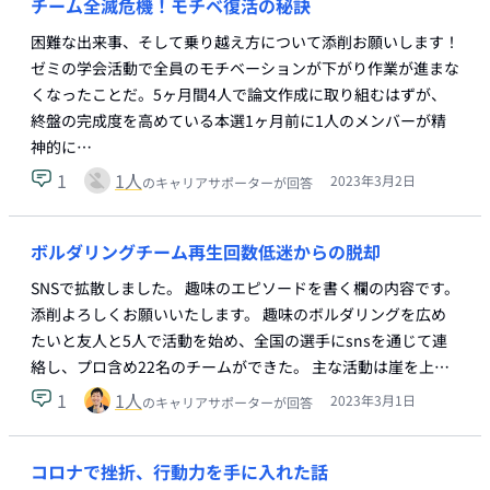
チーム全滅危機！モチベ復活の秘訣
困難な出来事、そして乗り越え方について添削お願いします！
ゼミの学会活動で全員のモチベーションが下がり作業が進まな
くなったことだ。5ヶ月間4人で論文作成に取り組むはずが、
終盤の完成度を高めている本選1ヶ月前に1人のメンバーが精
神的に…
1
1
人
2023年3月2日
のキャリアサポーターが回答
ボルダリングチーム再生回数低迷からの脱却
SNSで拡散しました。 趣味のエピソードを書く欄の内容です。
添削よろしくお願いいたします。 趣味のボルダリングを広め
たいと友人と5人で活動を始め、全国の選手にsnsを通じて連
絡し、プロ含め22名のチームができた。 主な活動は崖を上…
1
1
人
2023年3月1日
のキャリアサポーターが回答
コロナで挫折、行動力を手に入れた話