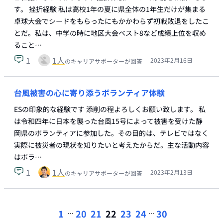
す。 挫折経験 私は高校1年の夏に県全体の1年生だけが集まる
卓球大会でシードをもらったにもかかわらず初戦敗退をしたこ
とだ。私は、中学の時に地区大会ベスト8など成績上位を収め
ること…
1
1
人
2023年2月16日
のキャリアサポーターが回答
台風被害の心に寄り添うボランティア体験
ESの印象的な経験です 添削の程よろしくお願い致します。 私
は令和四年に日本を襲った台風15号によって被害を受けた静
岡県のボランティアに参加した。その目的は、テレビではなく
実際に被災者の現状を知りたいと考えたからだ。主な活動内容
はボラ…
1
1
人
2023年2月13日
のキャリアサポーターが回答
...
...
1
20
21
22
23
24
30