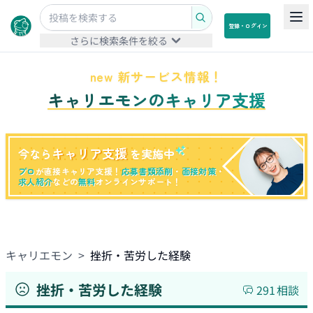
登録・ログイン
さらに検索条件を絞る
new 新サービス情報！
キャリエモンのキャリア支援
キャリア支援
今なら
を実施中
プロ
が直接キャリア支援！
応募書類添削
・
面接対策
・
求人紹介
などの
無料
オンラインサポート！
キャリエモン
>
挫折・苦労した経験
挫折・苦労した経験
291
相談