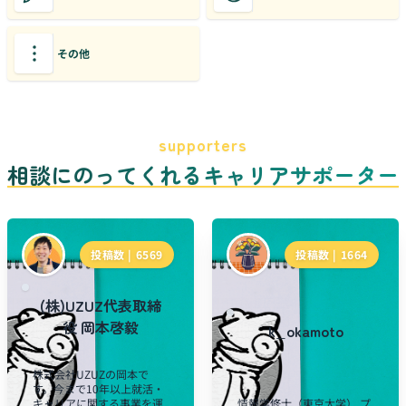
その他
supporters
相談にのってくれるキャリアサポーター
投稿数 |
6569
投稿数 |
1664
(株)UZUZ代表取締
役 岡本啓毅
k_okamoto
株式会社UZUZの岡本で
す。今まで10年以上就活・
キャリアに関する事業を運
情報学修士（東京大学） プ