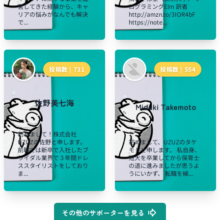
営してきた経験から、キャ
ログラミングElm 訳者
リアの悩みがなんでも解決
http://amzn.to/3IOR4bF
で...
https://note...
投稿数 |
731
投稿数 |
554
佐野美七海
Miduki Takemoto
初めまして！株式会社
UZUZの佐野と申します。
初めまして、UZUZのタケ
前職では新卒で入社したブ
モトと申します。 私自身、
ライダル業界で３年間ドレ
短大を卒業してから保育士
ススタイリストをしており
の道に進みましたが思うよ
ま...
うにいかず、 転職を繰...
その他のサポーターを見る