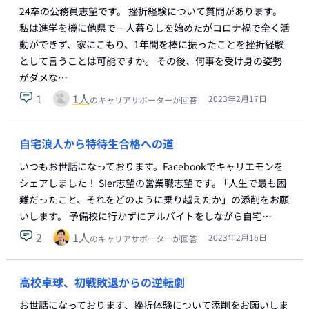
24卒の公務員志望です。 挫折経験について質問があります。
私は進学を機に他県で一人暮らしを始めたがコロナ禍で全く活
動ができず、家にこもり、1年間を棒に振ったことを挫折経験
として言うことは可能ですか。 その後、何事を受け身の姿勢
がダメな…
1
1
人
2023年2月17日
のキャリアサポーターが回答
自宅浪人から特待生合格への道
いつもお世話になっております。Facebookでキャリエモンを
シェアしました！ SIer志望の営業職志望です。 ｢人生で最も困
難だったこと、それをどのように乗り越えたか」の添削をお願
いします。 予備校に行かずにアルバイトをしながら自宅…
2
1
人
2023年2月16日
のキャリアサポーターが回答
高校卓球、初戦敗退からの逆転劇
お世話になっております、挫折体験について添削をお願いしま