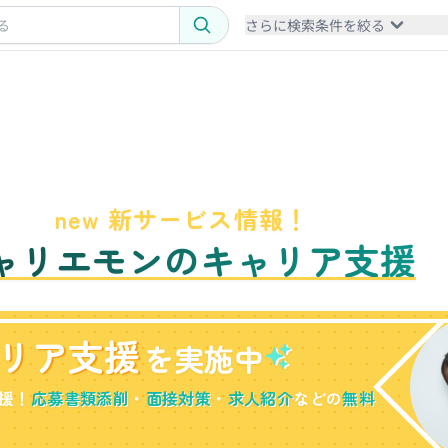
さらに検索条件を絞る
new 新サービス情報！
ャリエモンのキャリア支援
リア支援
を実施中
援！
応募書類添削
・
面接対策
・
求人紹介
などの
無料