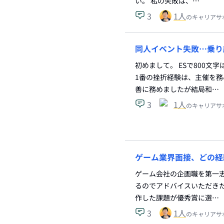
い。 私の失敗は、…
3
1
人
のキャリアサ
同人イベント失敗…乗り
初めまして。 ESで800
1番の挫折経験は、主催を
善に務めましたが結局和…
3
1
人
のキャリアサ
ゲーム業界面接、どの経
ゲーム会社の企画職を第一
るのでアドバイスいただきた
作した課題が優秀賞に選…
3
1
人
のキャリアサ