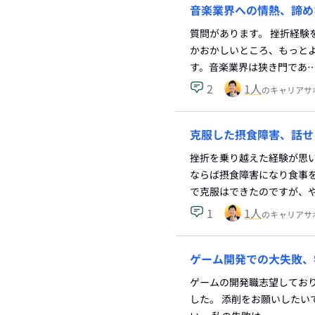
音楽業界への情熱、諦め
質問があります。 挫折経験
かおかしいところ、もっと
す。音楽業界は狭き門であ
2
1
人
のキャリアサ
克服した摂食障害、話せ
挫折を乗り越えた経験が思
ならば摂食障害になり食事
で克服はできたのですが、
1
1
人
のキャリアサ
ゲーム開発での大失敗、
ゲームの開発職志望してお
した。 添削をお願いしたい