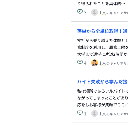
り得られたことを具体的…
3
1
人
のキャリアサ
落単から全単位取得！通
挫折から乗り越えた体験と
修制度を利用し、履修上限
大学まで通学に片道2時間か
4
1
人
のキャリアサ
バイト失敗から学んだ接
私は短所であるアルバイト
ながってしまったことがあ
応をしお客様が笑顔でここ
1
1
人
のキャリアサ