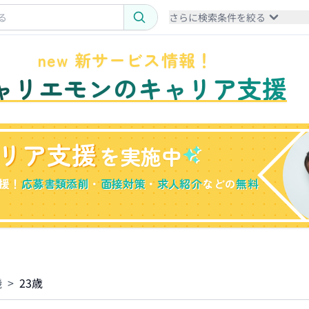
さらに検索条件を絞る
new 新サービス情報！
ャリエモンのキャリア支援
リア支援
を実施中
援！
応募書類添削
・
面接対策
・
求人紹介
などの
無料
機
>
23歳