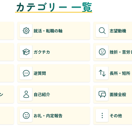
カテゴリー 一覧
就活・転職の軸
志望動機
ガクチカ
挫折・苦労
逆質問
長所・短所
ン
自己紹介
面接全般
お礼・内定報告
その他