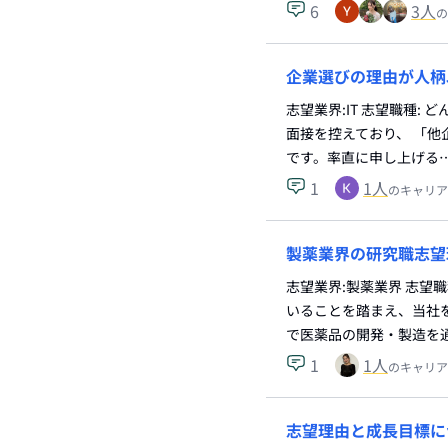
6
3
人
の
企業選びの理由が人柄
志望業界:IT 志望職種:
面接を控えており、 「
です。率直に申し上げる
1
1
人
のキャリア
製薬業界の研究職志望
志望業界:製薬業界 志望
いることを踏まえ、当社を
で医薬品の開発・製造を
1
1
人
のキャリア
志望理由と成長目標に