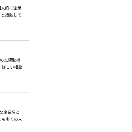
 個人的に企業
方と接触して
下の志望動機
 詳しい相談
的な企業名と
でも多くの人