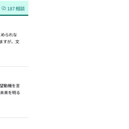
187
相談
まとめられな
いますが、文
志望動機を言
の未来を明る