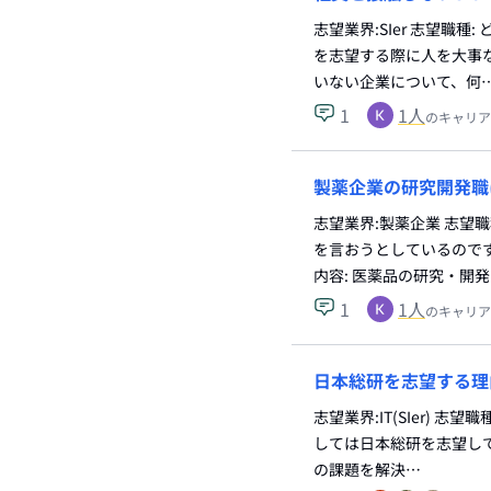
志望業界:SIer 志望職
を志望する際に人を大事
いない企業について、何
1
1
人
のキャリア
製薬企業の研究開発職
志望業界:製薬企業 志望
を言おうとしているので
内容: 医薬品の研究・開
1
1
人
のキャリア
日本総研を志望する理
志望業界:IT(SIer) 
しては日本総研を志望して
の課題を解決…