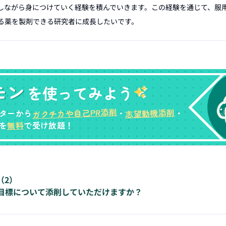
しながら身につけていく経験を積んでいきます。この経験を通じて、服
る薬を製剤できる研究者に成長したいです。
モン
を使ってみよう
ガクチカや自己PR添削
志望動機添削
ターから
・
・
無料
を
で受け放題！
（
2
）
目標について添削していただけますか？