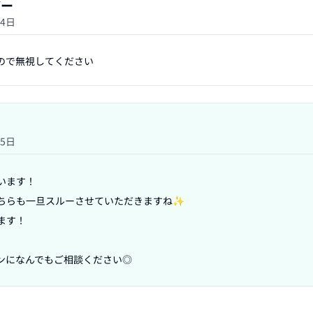
ザー
14日
ので無視してください
15日
ます！

ちらも一旦スルーさせていただきますね✨

す！

ンになんでもご相談ください◎