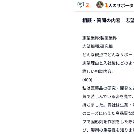
2
1
人のサポータ
相談・質問の内容｜
志
志望業界:製薬業界

志望職種:研究職

どんな観点でどんなサポート
志望理由と入社後にどのよ
詳しい相談内容:

(400)

私は医薬品の研究・開発を
気で苦しんでいる姿を見て
持ちました。貴社は生薬・
のニーズに応えた高品質な
プで固形剤を作製をした際
び、製剤の重要性を知りま