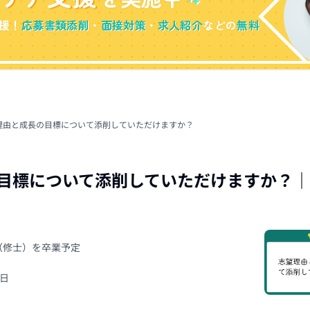
援！
応募書類添削
・
面接対策
・
求人紹介
などの
無料
理由と成長の目標について添削していただけますか？
目標について添削していただけますか？
｜
院（修士）を卒業予定
3日