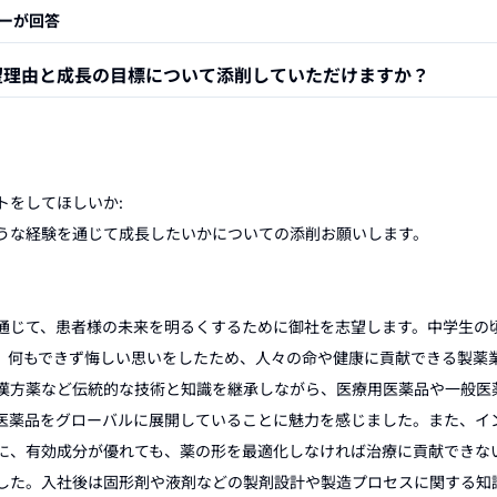
ーが回答
望理由と成長の目標について添削していただけますか？
をしてほしいか:

うな経験を通じて成長したいかについての添削お願いします。

通じて、患者様の未来を明るくするために御社を志望します。中学生の
、何もできず悔しい思いをしたため、人々の命や健康に貢献できる製薬
漢方薬など伝統的な技術と知識を継承しながら、医療用医薬品や一般医
医薬品をグローバルに展開していることに魅力を感じました。また、イ
に、有効成分が優れても、薬の形を最適化しなければ治療に貢献できな
した。入社後は固形剤や液剤などの製剤設計や製造プロセスに関する知