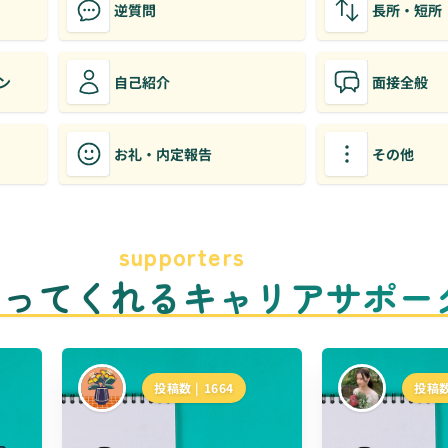
逆質問
長所・短所
ン
自己紹介
面接全般
お礼・内定報告
その他
supporters
のってくれるキャリアサポー
投稿数 |
1664
投稿数