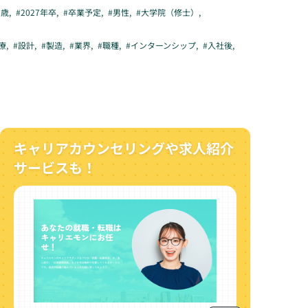
3歳
,
#
2027年卒
,
#
卒業予定
,
#
男性
,
#
大学院（修士）
,
療
,
#
設計
,
#
製造
,
#
業界
,
#
職種
,
#
インターンシップ
,
#
入社後
,
キャリアカウンセリングや求人紹介
サービスも！