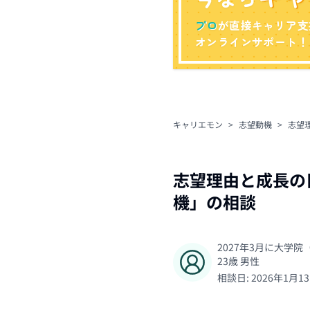
プロ
が直接キャリア支
オンラインサポート！
キャリエモン
>
志望動機
>
志望
志望理由と成長の
機
」の相談
2027年3月に大学
23
歳
男性
相談日:
2026年1月1