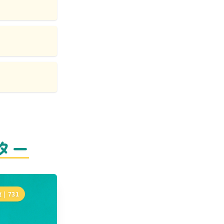
ター
 |
731