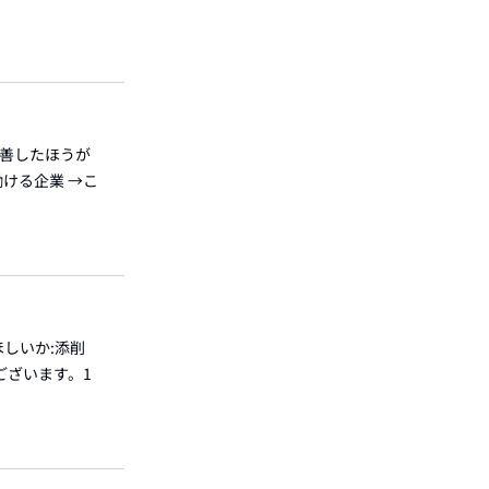
改善したほうが
働ける企業 →こ
しいか:添削
ございます。1