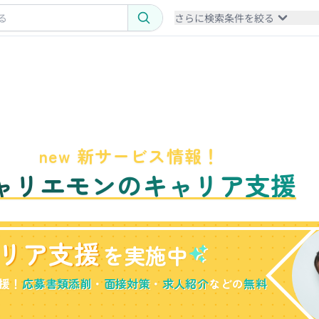
さらに検索条件を絞る
new 新サービス情報！
ャリエモンのキャリア支援
リア支援
を実施中
援！
応募書類添削
・
面接対策
・
求人紹介
などの
無料