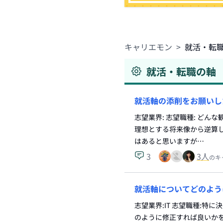
キャリエモン
>
就活・転
就活・転職の軸
就活軸の添削をお願いし
志望業界: 志望職種: どん
理想とする将来像から逆算
はあると思いますが…
3
3
人
のキ
就活軸についてどのよう
志望業界:IT 志望職種:
のように修正すれば良いかを