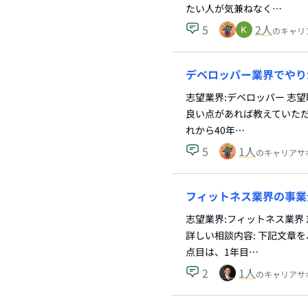
たい人が気兼ねなく…
5
2
人
のキャリ
デベロッパー業界でやり
志望業界:デベロッパー 志
良い点があれば教えていただ
れから40年…
5
1
人
のキャリアサ
フィットネス業界の事業
志望業界:フィットネス業界
詳しい相談内容: 下記文章
点目は、1年目…
2
1
人
のキャリアサ