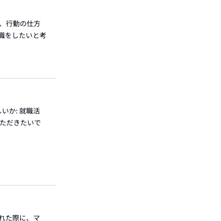
為、行動の仕方
職をしたいと考
いか: 就職活
いただきたいで
かれた際に、マ