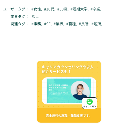
ユーザータグ：
#
女性
,
#
30代
,
#
33歳
,
#
短期大学
,
#
卒業
,
業界タグ：
なし
関連タグ：
#
事務
,
#
SE
,
#
業界
,
#
職種
,
#
長所
,
#
短所
,
キャリアカウンセリングや求人
紹介サービスも！
キャリエモン
完全無料の就職・転職支援です。