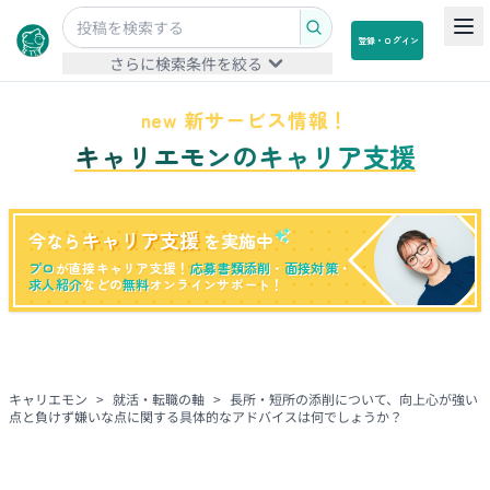
登録・ログイン
さらに検索条件を絞る
new 新サービス情報！
キャリエモンのキャリア支援
キャリア支援
今なら
を実施中
プロ
が直接キャリア支援！
応募書類添削
・
面接対策
・
求人紹介
などの
無料
オンラインサポート！
キャリエモン
>
就活・転職の軸
>
長所・短所の添削について、向上心が強い
点と負けず嫌いな点に関する具体的なアドバイスは何でしょうか？