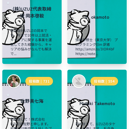
(株)UZUZ代表取締
役 岡本啓毅
k_okamoto
株式会社UZUZの岡本で
す。今まで10年以上就活・
キャリアに関する事業を運
情報学修士（東京大学） プ
営してきた経験から、キャ
ログラミングElm 訳者
リアの悩みがなんでも解決
http://amzn.to/3IOR4bF
で...
https://note...
投稿数 |
731
投稿数 |
554
佐野美七海
Miduki Takemoto
初めまして！株式会社
UZUZの佐野と申します。
初めまして、UZUZのタケ
前職では新卒で入社したブ
モトと申します。 私自身、