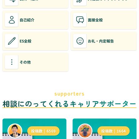
自己紹介
面接全般
ES全般
お礼・内定報告
その他
supporters
相談にのってくれるキャリアサポーター
投稿数 |
6569
投稿数 |
1664