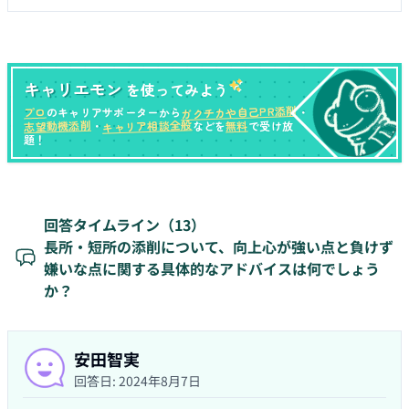
キャリエモン
を使ってみよう
ガクチカや自己PR添削
プロ
のキャリアサポーターから
・
キャリア相談全般
志望動機添削
無料
・
などを
で受け放
題！
回答タイムライン（
13
）
長所・短所の添削について、向上心が強い点と負けず
嫌いな点に関する具体的なアドバイスは何でしょう
か？
安田智実
回答日:
2024年8月7日