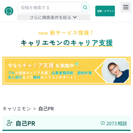
登録・ログイン
さらに検索条件を絞る
new 新サービス情報！
キャリエモンのキャリア支援
キャリア支援
今なら
を実施中
プロ
が直接キャリア支援！
応募書類添削
・
面接対策
・
求人紹介
などの
無料
オンラインサポート！
キャリエモン
>
自己PR
自己PR
2073
相談