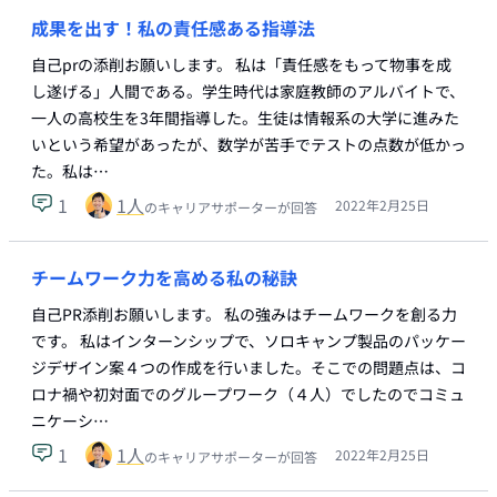
成果を出す！私の責任感ある指導法
自己prの添削お願いします。 私は「責任感をもって物事を成
し遂げる」人間である。学生時代は家庭教師のアルバイトで、
一人の高校生を3年間指導した。生徒は情報系の大学に進みた
いという希望があったが、数学が苦手でテストの点数が低かっ
た。私は…
1
1
人
2022年2月25日
のキャリアサポーターが回答
チームワーク力を高める私の秘訣
自己PR添削お願いします。 私の強みはチームワークを創る力
です。 私はインターンシップで、ソロキャンプ製品のパッケー
ジデザイン案４つの作成を行いました。そこでの問題点は、コ
ロナ禍や初対面でのグループワーク（４人）でしたのでコミュ
ニケーシ…
1
1
人
2022年2月25日
のキャリアサポーターが回答