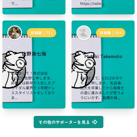
で...
https://note...
投稿数 |
731
投稿数 |
554
佐野美七海
Miduki Takemoto
初めまして！株式会社
UZUZの佐野と申します。
初めまして、UZUZのタケ
前職では新卒で入社したブ
モトと申します。 私自身、
ライダル業界で３年間ドレ
短大を卒業してから保育士
ススタイリストをしており
の道に進みましたが思うよ
ま...
うにいかず、 転職を繰...
その他のサポーターを見る