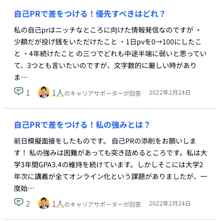
自己PRで差をつける！優先すべきはどれ？
私の自己prはニッチなところに向けた情報発信なのですが ・
少額だが投げ銭をいただけたこと ・1日pvを0→100にしたこ
と ・4年続けたこと の三つでどれも中途半端に弱いと思ってい
て、3つとも言いたいのですが、文字数的に厳しい時があり
ま…
1
1
人
2022年2月24日
のキャリアサポーターが回答
自己PRで差をつける！私の強みとは？
前日模擬面接をしたものです。 自己PRの添削をお願いしま
す！ 私の強みは困難があっても突き詰めるところです。私は大
学3年間GPA3.4の維持を続けています。しかしそこには大学2
年次に講義が全てオンライン化という課題がありましたが、一
度始…
2
1
人
2022年2月24日
のキャリアサポーターが回答