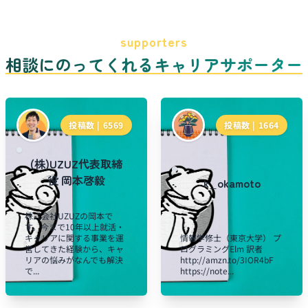
supporters
相談にのってくれるキャリアサポーター
投稿数 |
6569
投稿数 |
1664
(株)UZUZ代表取締
役 岡本啓毅
k_okamoto
株式会社UZUZの岡本で
す。今まで10年以上就活・
キャリアに関する事業を運
情報学修士（東京大学） プ
営してきた経験から、キャ
ログラミングElm 訳者
リアの悩みがなんでも解決
http://amzn.to/3IOR4bF
で...
https://note...