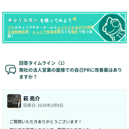
キャリエモン
を使ってみよう
ガクチカや自己PR添削
プロ
のキャリアサポーターから
・
キャリア相談全般
志望動機添削
無料
・
などを
で受け放
題！
回答タイムライン（
1
）
商社の法人営業の面接での自己PRに改善案はあり
ますか？
萩 亮介
回答日:
2026年2月9日
ご質問いただきありがとうございます！
