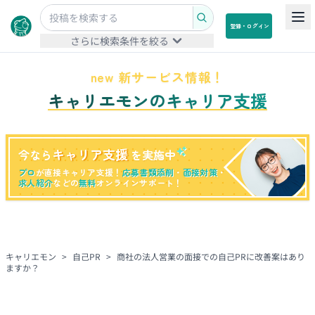
登録・ログイン
さらに検索条件を絞る
new 新サービス情報！
キャリエモンのキャリア支援
キャリア支援
今なら
を実施中
プロ
が直接キャリア支援！
応募書類添削
・
面接対策
・
求人紹介
などの
無料
オンラインサポート！
キャリエモン
>
自己PR
>
商社の法人営業の面接での自己PRに改善案はあり
ますか？