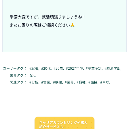
準備大変ですが、就活頑張りましょうね！

またお困りの際はご相談ください🙏

ユーザータグ：
#
就職
,
#
20代
,
#
20歳
,
#
2027年卒
,
#
卒業予定
,
#
経済学部
,
業界タグ：
なし
関連タグ：
#
分析
,
#
営業
,
#
映像
,
#
業界
,
#
職種
,
#
面接
,
#
卓球
,
キャリアカウンセリングや求人
紹介サービスも！