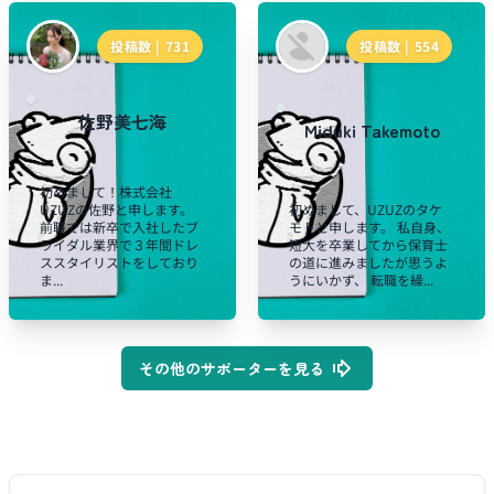
投稿数 |
731
投稿数 |
554
佐野美七海
Miduki Takemoto
初めまして！株式会社
UZUZの佐野と申します。
初めまして、UZUZのタケ
前職では新卒で入社したブ
モトと申します。 私自身、
ライダル業界で３年間ドレ
短大を卒業してから保育士
ススタイリストをしており
の道に進みましたが思うよ
ま...
うにいかず、 転職を繰...
その他のサポーターを見る