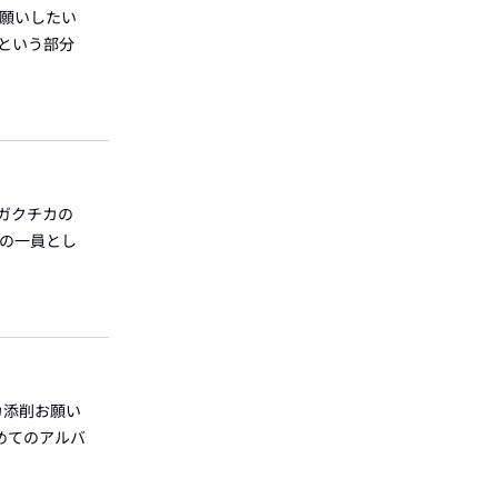
お願いしたい
という部分
:ガクチカの
部の一員とし
カ添削お願い
めてのアルバ