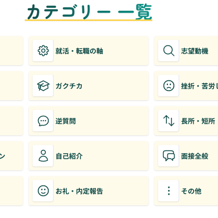
カテゴリー 一覧
就活・転職の軸
志望動機
ガクチカ
挫折・苦労
逆質問
長所・短所
ン
自己紹介
面接全般
お礼・内定報告
その他