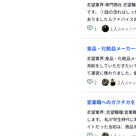
志望業界:専門商社 志望
です。 ①話の流れはし
ありましたらアドバイス
1
1
人
のキャリア
食品・化粧品メーカー
志望業界:食品・化粧品メ
添削をしていただきたいで
て運営に携わりました。
2
2
人
のキャ
営業職へのガクチカを
志望業界: 志望職種:営
します。 私が学生時代
イトだった当初は、商品
3
1
人