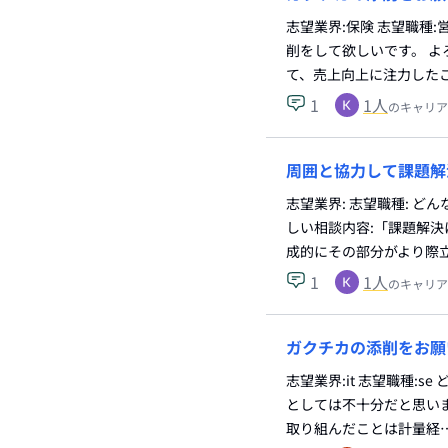
志望業界:保険 志望職種
削をして欲しいです。 よ
て、売上向上に注力した
1
1
人
のキャリア
周囲と協力して課題解
志望業界: 志望職種: 
しい相談内容:「課題解
成的にその部分がより際
1
1
人
のキャリア
ガクチカの添削をお願
志望業界:it 志望職種:
としては不十分だと思いま
取り組んだことは計量経