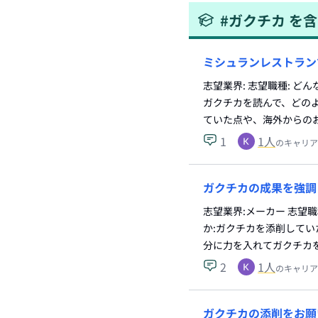
#
ガクチカ
を含
ミシュランレストラン
志望業界: 志望職種: 
ガクチカを読んで、どの
ていた点や、海外からの
1
1
人
のキャリア
ガクチカの成果を強調
志望業界:メーカー 志望
か:ガクチカを添削してい
分に力を入れてガクチカ
2
1
人
のキャリア
ガクチカの添削をお願