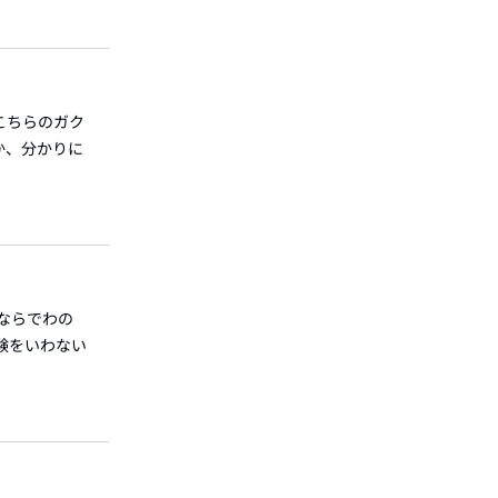
:こちらのガク
か、分かりに
学ならでわの
験をいわない