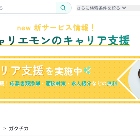
さらに検索条件を絞る
new 新サービス情報！
ャリエモンのキャリア支援
リア支援
を実施中
援！
応募書類添削
・
面接対策
・
求人紹介
などの
無料
カ
>
ガクチカ