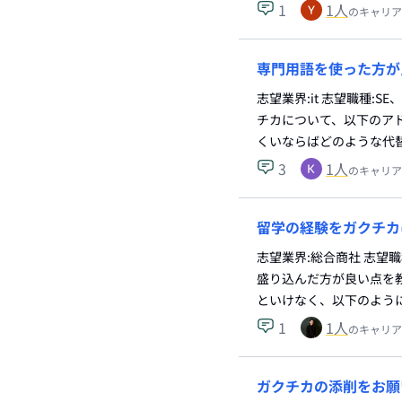
1
1
人
のキャリア
専門用語を使った方が
志望業界:it 志望職種
チカについて、以下のア
くいならばどのような代
3
1
人
のキャリア
留学の経験をガクチカ
志望業界:総合商社 志望
盛り込んだ方が良い点を教
といけなく、以下のよう
1
1
人
のキャリア
ガクチカの添削をお願