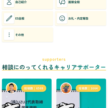
自己紹介
面接全般
ES全般
お礼・内定報告
その他
supporters
相談にのってくれるキャリアサポーター
投稿数 |
6569
投稿数 |
1664
(株)UZUZ代表取締
役 岡本啓毅