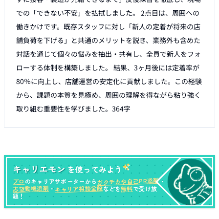
での「できない不安」を払拭しました。 2点目は、周囲への
働きかけです。既存スタッフに対し「新人の定着が将来の店
舗負荷を下げる」と共通のメリットを説き、業務外も含めた
対話を通じて個々の悩みを抽出・共有し、全員で新人をフォ
ローする体制を構築しました。 結果、3ヶ月後には定着率が
80％に向上し、店舗運営の安定化に貢献しました。この経験
から、課題の本質を見極め、周囲の理解を得ながら粘り強く
取り組む重要性を学びました。364字
キャリエモン
を使ってみよう
ガクチカや自己PR添削
プロ
のキャリアサポーターから
・
キャリア相談全般
志望動機添削
無料
・
などを
で受け放
題！