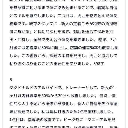
を無意識に動けるまで体に染み込ませることで、着実な自信
とスキルを醸成しました。二つ目は、周囲を巻き込んだ体制
構築です。既存スタッフに「新人の定着こそが将来の負担軽
減に繋がる」と長期的な利を説き、対話を通じて悩みを抽
出・共有し、全員で支え合う体制を築きました。 結果、3か
月後には定着率が80％に向上し、店舗の運営効率も改善しま
した。この経験から、課題の本質を見出し、周囲と協力して
粘り強く取り組むことの重要性を学びました。398字

B

マクドナルドのアルバイトで、トレーナーとして、新人の1
ヶ月以内離職率を50％から20％へ改善しました。 当時、慢
性的な人手不足から研修が形骸化し、新人が自信を失う悪循
環が課題でした。私は現状打破のため2点を実施しました。 
1点目は、指導法の改善です。ピーク外に「マニュアルを見
ずに接客・製造が完結できるまで」反復練習を徹底し、現場