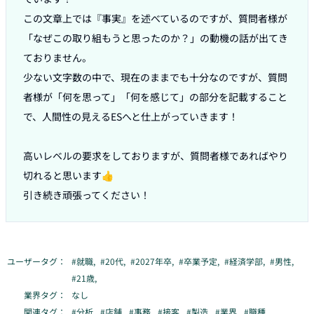
この文章上では『事実』を述べているのですが、質問者様が
「なぜこの取り組もうと思ったのか？」の動機の話が出てき
ておりません。

少ない文字数の中で、現在のままでも十分なのですが、質問
者様が「何を思って」「何を感じて」の部分を記載すること
で、人間性の見えるESへと仕上がっていきます！

高いレベルの要求をしておりますが、質問者様であればやり
切れると思います👍

引き続き頑張ってください！
ユーザータグ：
#
就職
,
#
20代
,
#
2027年卒
,
#
卒業予定
,
#
経済学部
,
#
男性
,
#
21歳
,
業界タグ：
なし
関連タグ：
#
分析
,
#
店舗
,
#
事務
,
#
接客
,
#
製造
,
#
業界
,
#
職種
,