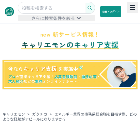
登録・ログイン
さらに検索条件を絞る
new 新サービス情報！
キャリエモンのキャリア支援
キャリア支援
今なら
を実施中
プロ
が直接キャリア支援！
応募書類添削
・
面接対策
・
求人紹介
などの
無料
オンラインサポート！
キャリエモン
>
ガクチカ
>
エネルギー業界の事務系総合職を目指す際、どの
ような経験がアピールになりますか？