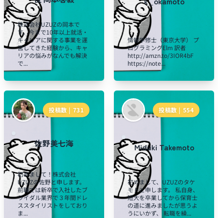
k_okamoto
株式会社UZUZの岡本で
す。今まで10年以上就活・
キャリアに関する事業を運
情報学修士（東京大学） プ
営してきた経験から、キャ
ログラミングElm 訳者
リアの悩みがなんでも解決
http://amzn.to/3IOR4bF
で...
https://note...
投稿数 |
731
投稿数 |
554
佐野美七海
Miduki Takemoto
初めまして！株式会社
UZUZの佐野と申します。
初めまして、UZUZのタケ
前職では新卒で入社したブ
モトと申します。 私自身、
ライダル業界で３年間ドレ
短大を卒業してから保育士
ススタイリストをしており
の道に進みましたが思うよ
ま...
うにいかず、 転職を繰...