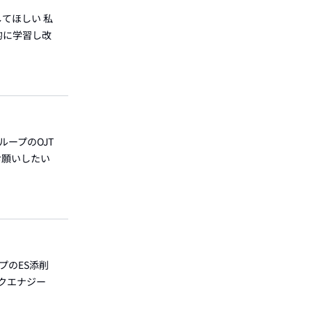
してほしい 私
的に学習し改
ループのOJT
お願いしたい
プのES添削
ックエナジー