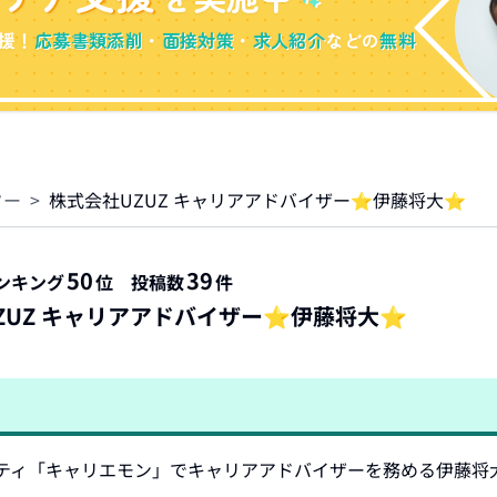
援！
応募書類添削
・
面接対策
・
求人紹介
などの
無料
ター
>
株式会社UZUZ キャリアアドバイザー⭐️伊藤将大⭐️
50
39
ンキング
位
投稿数
件
ZUZ キャリアアドバイザー⭐️伊藤将大⭐️
ティ「キャリエモン」でキャリアアドバイザーを務める伊藤将大