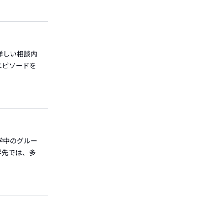
 詳しい相談内
エピソードを
留学中のグルー
学先では、多