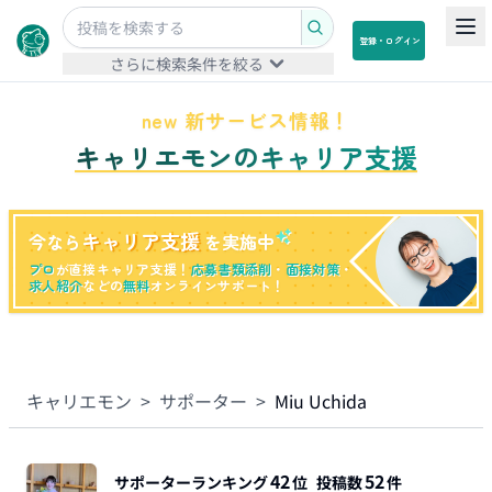
登録・ログイン
さらに検索条件を絞る
new 新サービス情報！
キャリエモンのキャリア支援
キャリア支援
今なら
を実施中
プロ
が直接キャリア支援！
応募書類添削
・
面接対策
・
求人紹介
などの
無料
オンラインサポート！
キャリエモン
>
サポーター
>
Miu Uchida
42
52
サポーターランキング
位
投稿数
件