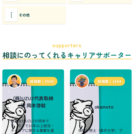
その他
supporters
相談にのってくれるキャリアサポーター
投稿数 |
6569
投稿数 |
1664
(株)UZUZ代表取締
役 岡本啓毅
k_okamoto
株式会社UZUZの岡本で
す。今まで10年以上就活・
キャリアに関する事業を運
情報学修士（東京大学） プ