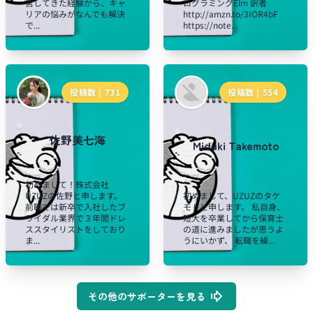
営してきた経験から、キャ
ログラミングElm 訳者
リアの悩みがなんでも解決
http://amzn.to/3IOR4bF
で...
https://note...
投稿数 |
731
投稿数 |
554
佐野美七海
Miduki Takemoto
初めまして！株式会社
UZUZの佐野と申します。
初めまして、UZUZのタケ
前職では新卒で入社したブ
モトと申します。 私自身、
ライダル業界で３年間ドレ
短大を卒業してから保育士
ススタイリストをしており
の道に進みましたが思うよ
ま...
うにいかず、 転職を繰...
その他のサポーターを見る