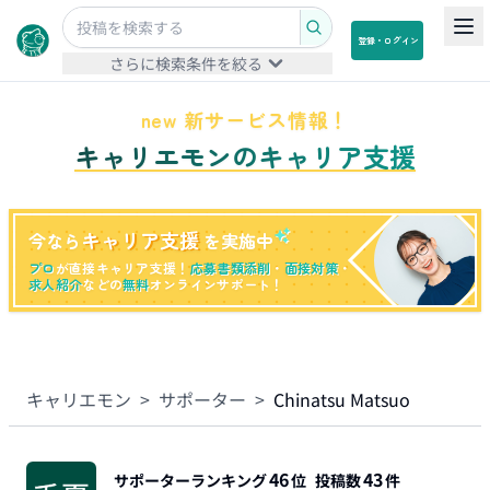
登録・ログイン
さらに検索条件を絞る
new 新サービス情報！
キャリエモンのキャリア支援
キャリア支援
今なら
を実施中
プロ
が直接キャリア支援！
応募書類添削
・
面接対策
・
求人紹介
などの
無料
オンラインサポート！
キャリエモン
>
サポーター
>
Chinatsu Matsuo
46
43
サポーターランキング
位
投稿数
件