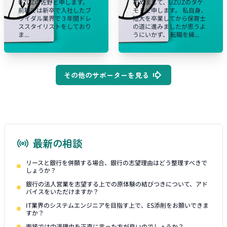
UZUZの佐野と申します。
初めまして、UZUZのタケ
前職では新卒で入社したブ
モトと申します。 私自身、
ライダル業界で３年間ドレ
短大を卒業してから保育士
ススタイリストをしており
の道に進みましたが思うよ
ま...
うにいかず、 転職を繰...
その他のサポーターを見る
最新の相談
リースと銀行を併願する場合、銀行の志望理由はどう整理すべきで
しょうか？
銀行の法人営業を志望する上での原体験の結びつきについて、アド
バイスをいただけますか？
IT業界のシステムエンジニアを目指す上で、ES添削をお願いできま
すか？
面接では中退理由を正直に言った方が良いのでしょうか？