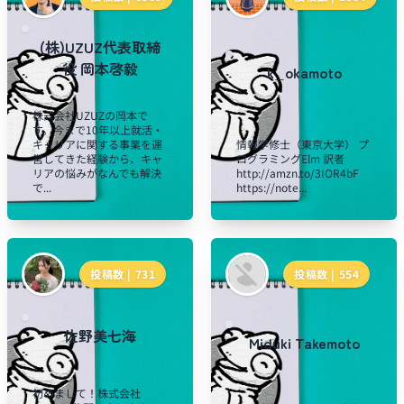
(株)UZUZ代表取締
役 岡本啓毅
k_okamoto
株式会社UZUZの岡本で
す。今まで10年以上就活・
キャリアに関する事業を運
情報学修士（東京大学） プ
営してきた経験から、キャ
ログラミングElm 訳者
リアの悩みがなんでも解決
http://amzn.to/3IOR4bF
で...
https://note...
投稿数 |
731
投稿数 |
554
佐野美七海
Miduki Takemoto
初めまして！株式会社