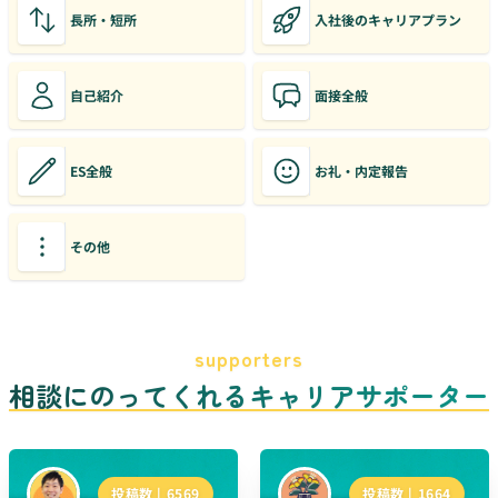
長所・短所
入社後のキャリアプラン
自己紹介
面接全般
ES全般
お礼・内定報告
その他
supporters
相談にのってくれるキャリアサポーター
投稿数 |
6569
投稿数 |
1664