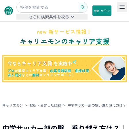
登録・ログイン
さらに検索条件を絞る
new 新サービス情報！
キャリエモンのキャリア支援
キャリア支援
今なら
を実施中
プロ
が直接キャリア支援！
応募書類添削
・
面接対策
・
求人紹介
などの
無料
オンラインサポート！
キャリエモン
>
挫折・苦労した経験
>
中学サッカー部の壁、乗り越え方は？
中学サッカー部の壁、乗り越え方は？
｜