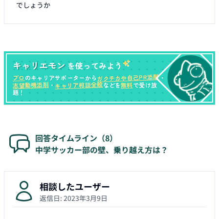
でしょうか
キャリエモン
を使ってみよう
ガクチカや自己PR添削
プロ
のキャリアサポーターから
・
キャリア相談全般
志望動機添削
無料
・
などを
で受け放
題！
回答タイムライン（
8
）
中学サッカー部の壁、乗り越え方は？
相談したユーザー
返信日:
2023年3月9日