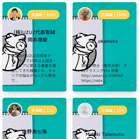
投稿数 |
6569
投稿数 |
1664
(株)UZUZ代表取締
役 岡本啓毅
k_okamoto
株式会社UZUZの岡本で
す。今まで10年以上就活・
キャリアに関する事業を運
情報学修士（東京大学） プ
営してきた経験から、キャ
ログラミングElm 訳者
リアの悩みがなんでも解決
http://amzn.to/3IOR4bF
で...
https://note...
投稿数 |
731
投稿数 |
554
佐野美七海
Miduki Takemoto