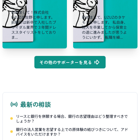
初めまして！株式会社
UZUZの佐野と申します。
初めまして、UZUZのタケ
前職では新卒で入社したブ
モトと申します。 私自身、
ライダル業界で３年間ドレ
短大を卒業してから保育士
ススタイリストをしており
の道に進みましたが思うよ
ま...
うにいかず、 転職を繰...
その他のサポーターを見る
最新の相談
リースと銀行を併願する場合、銀行の志望理由はどう整理すべきで
しょうか？
銀行の法人営業を志望する上での原体験の結びつきについて、アド
バイスをいただけますか？