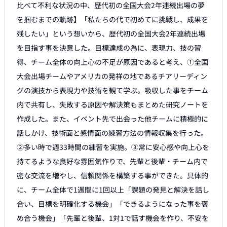
比べて不利な状況の中、歴代初の全国大会2年連続出場の夢
を掴むまでの軌跡】「私たちの代で初めてに挑戦し、成果を
残したい」という想いから、歴代初の全国大会2年連続出場
を目指す事を決意した。目標達成の為に、表現力、技の習
得、チーム全体の向上心の不足が原因であると考え、①全国
大会出場チームやアメリカの発祥の地であるチアリーディン
グの演技から表現力や技術を観て学ぶ。吸収した事をチーム
内で共有し、失敗する原因や解決策もまとめた研究ノートを
作成した。また、イベント先で出会った他チームに積極的に
話しかけ、技術面と感情面の練習方法の情報収集を行った。
②多い時で週33時間の練習を実施。③常に安心感や向上心を
持てるような良好な雰囲気作りで、先輩と後輩・チーム内で
密な交流を増やし、信頼関係を構築する事ができた。具体的
に、チーム全体で1週間に1回以上「課題の発見と解決を話し
合い、目標を明確化する機会」「できるようになった事を褒
め合う機会」「先輩と後輩、1対1で話す機会を作り、不安を