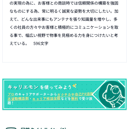
の実現の為に、お客様との商談時では信頼関係の構築を強固
なものにする為、常に明るく誠実な姿勢を大切にしたい。加
えて、どんな出来事にもアンテナを張り知識量を増やし、多
くの社員の方々やお客様と積極的にコミュニケーションを取
る事で、幅広い視野で物事を見極める力を身につけたいと考
えている。　596文字

キャリエモン
を使ってみよう
ガクチカや自己PR添削
プロ
のキャリアサポーターから
・
キャリア相談全般
志望動機添削
無料
・
などを
で受け放
題！