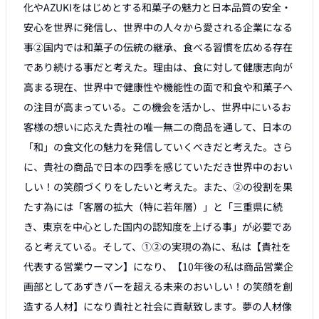
化やAZUKIをはじめとする和菓子の魅力と日本品質の安全・
安心を世界に発信し、世界中の人々から愛される企業になる
事②国内では和菓子の伝統の継承、食べる習慣を広める存在
であり続ける事だと考えた。理由は、食に対して健康志向が
高まる現在、世界中で健康性や機能性の面で和食や和菓子へ
の注目が高まっている。この機会を活かし、世界中にいるお
客様の想いに応えた貴社の唯一無二の商品を通して、日本の
「和」の食文化の魅力を発信していくべきだと考えた。さら
に、貴社の商品で日本の四季を感じていただき世界中のおい
しい！の笑顔づくりをしたいと考えた。また、②の役割を果
たす為には「客層の拡大（特に若年層）」と「三重県に続
き、東京を中心とした国内の認知度を上げる事」が必要であ
ると考えている。そして、①②の実現の為に、私は【貴社を
代表する営業ウーマン】になり、【10年後の私は商品営業企
画部としてあずきバーを超える未来のおいしい！の笑顔を創
造する人材】になり貴社と社会に貢献致します。夢の人材像