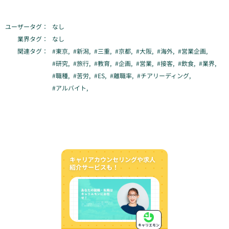
ユーザータグ：
なし
業界タグ：
なし
関連タグ：
#
東京
,
#
新潟
,
#
三重
,
#
京都
,
#
大阪
,
#
海外
,
#
営業企画
,
#
研究
,
#
旅行
,
#
教育
,
#
企画
,
#
営業
,
#
接客
,
#
飲食
,
#
業界
,
#
職種
,
#
苦労
,
#
ES
,
#
離職率
,
#
チアリーディング
,
#
アルバイト
,
キャリアカウンセリングや求人
紹介サービスも！
キャリエモン