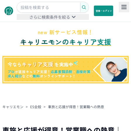
登録・ログイン
さらに検索条件を絞る
new 新サービス情報！
キャリエモンのキャリア支援
キャリア支援
今なら
を実施中
プロ
が直接キャリア支援！
応募書類添削
・
面接対策
・
求人紹介
などの
無料
オンラインサポート！
キャリエモン
>
ES全般
>
車旅と応援が得意！営業職への熱意
車旅と応援が得意！営業職への熱意
｜