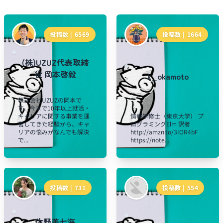
投稿数 |
6569
投稿数 |
1664
(株)UZUZ代表取締
役 岡本啓毅
k_okamoto
株式会社UZUZの岡本で
す。今まで10年以上就活・
キャリアに関する事業を運
情報学修士（東京大学） プ
営してきた経験から、キャ
ログラミングElm 訳者
リアの悩みがなんでも解決
http://amzn.to/3IOR4bF
で...
https://note...
投稿数 |
731
投稿数 |
554
佐野美七海