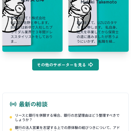
Miduki Takemoto
初めまして！株式会社
UZUZの佐野と申します。
初めまして、UZUZのタケ
前職では新卒で入社したブ
モトと申します。 私自身、
ライダル業界で３年間ドレ
短大を卒業してから保育士
ススタイリストをしており
の道に進みましたが思うよ
ま...
うにいかず、 転職を繰...
その他のサポーターを見る
最新の相談
リースと銀行を併願する場合、銀行の志望理由はどう整理すべきで
しょうか？
銀行の法人営業を志望する上での原体験の結びつきについて、アド