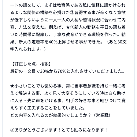
ートの話をして、まずは教育係である私に気軽に話かけられ
るような関係の構築を心掛けた②習得する事が辛くなり意欲
が低下しないように一人一人の人柄や習得状況に合わせて内
容、方法を変えた。例えば、★③新人の勤務を平日の落ち着
いた時間帯に配慮し、丁寧な教育ができる環境を作った。結
果、新人の定着率を40%上昇させる事ができた。（あと30文
字入れられます。）

【訂正した点、相談】

最初の一文目で30%から70%と入れさせていただきました。

★小さいことでも褒める事、常に当事者意識を持ち一緒に考
えて解決する事、よく見て大変そうにしている時は自ら助け
に入る・先に声をかける事、相手の好きな事と結びつけて覚
えやすく工夫することをしていました。

どの内容を入れるのが効果的でしょうか？（営業職）

③ありがとうございます！とても励みになります！
