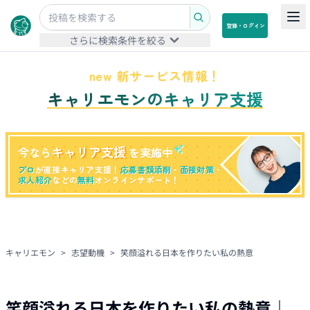
登録・ログイン
さらに検索条件を絞る
new 新サービス情報！
キャリエモンのキャリア支援
キャリア支援
今なら
を実施中
プロ
が直接キャリア支援！
応募書類添削
・
面接対策
・
求人紹介
などの
無料
オンラインサポート！
キャリエモン
>
志望動機
>
笑顔溢れる日本を作りたい私の熱意
笑顔溢れる日本を作りたい私の熱意
｜