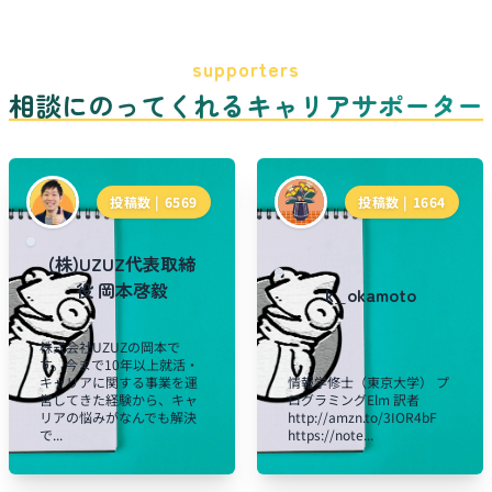
supporters
相談にのってくれるキャリアサポーター
投稿数 |
6569
投稿数 |
1664
(株)UZUZ代表取締
役 岡本啓毅
k_okamoto
株式会社UZUZの岡本で
す。今まで10年以上就活・
キャリアに関する事業を運
情報学修士（東京大学） プ
営してきた経験から、キャ
ログラミングElm 訳者
リアの悩みがなんでも解決
http://amzn.to/3IOR4bF
で...
https://note...