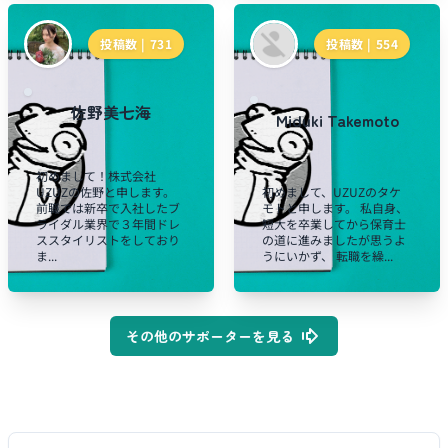
投稿数 |
731
投稿数 |
554
佐野美七海
Miduki Takemoto
初めまして！株式会社
UZUZの佐野と申します。
初めまして、UZUZのタケ
前職では新卒で入社したブ
モトと申します。 私自身、
ライダル業界で３年間ドレ
短大を卒業してから保育士
ススタイリストをしており
の道に進みましたが思うよ
ま...
うにいかず、 転職を繰...
その他のサポーターを見る