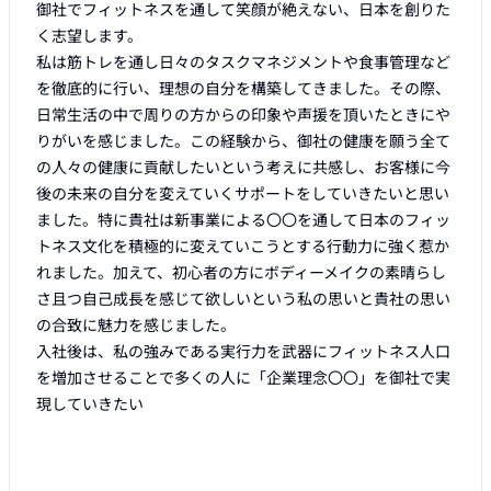
御社でフィットネスを通して笑顔が絶えない、日本を創りた
く志望します。

私は筋トレを通し日々のタスクマネジメントや食事管理など
を徹底的に行い、理想の自分を構築してきました。その際、
日常生活の中で周りの方からの印象や声援を頂いたときにや
りがいを感じました。この経験から、御社の健康を願う全て
の人々の健康に貢献したいという考えに共感し、お客様に今
後の未来の自分を変えていくサポートをしていきたいと思い
ました。特に貴社は新事業による〇〇を通して日本のフィッ
トネス文化を積極的に変えていこうとする行動力に強く惹か
れました。加えて、初心者の方にボディーメイクの素晴らし
さ且つ自己成長を感じて欲しいという私の思いと貴社の思い
の合致に魅力を感じました。

入社後は、私の強みである実行力を武器にフィットネス人口
を増加させることで多くの人に「企業理念〇〇」を御社で実
現していきたい
