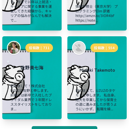
す。今まで10年以上就活・
キャリアに関する事業を運
情報学修士（東京大学） プ
営してきた経験から、キャ
ログラミングElm 訳者
リアの悩みがなんでも解決
http://amzn.to/3IOR4bF
で...
https://note...
投稿数 |
731
投稿数 |
554
佐野美七海
Miduki Takemoto
初めまして！株式会社
UZUZの佐野と申します。
初めまして、UZUZのタケ
前職では新卒で入社したブ
モトと申します。 私自身、
ライダル業界で３年間ドレ
短大を卒業してから保育士
ススタイリストをしており
の道に進みましたが思うよ
ま...
うにいかず、 転職を繰...