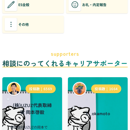
ES全般
お礼・内定報告
その他
supporters
相談にのってくれるキャリアサポーター
投稿数 |
6569
投稿数 |
1664
(株)UZUZ代表取締
役 岡本啓毅
k_okamoto
株式会社UZUZの岡本で