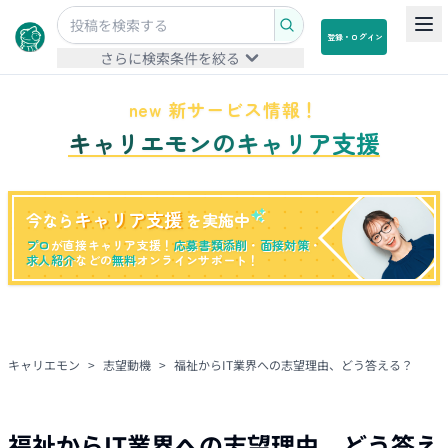
登録・ログイン
さらに検索条件を絞る
new 新サービス情報！
キャリエモンのキャリア支援
キャリア支援
今なら
を実施中
プロ
が直接キャリア支援！
応募書類添削
・
面接対策
・
求人紹介
などの
無料
オンラインサポート！
キャリエモン
>
志望動機
>
福祉からIT業界への志望理由、どう答える？
福祉からIT業界への志望理由、どう答え