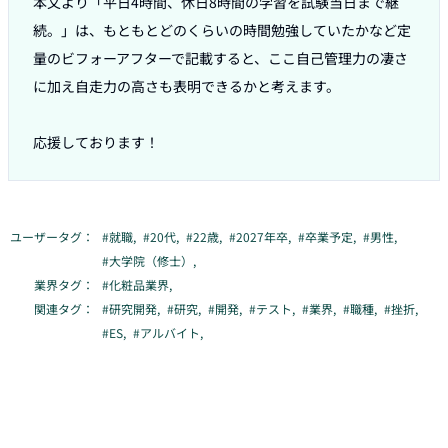
本文より「平日4時間、休日8時間の学習を試験当日まで継
続。」は、もともとどのくらいの時間勉強していたかなど定
量のビフォーアフターで記載すると、ここ自己管理力の凄さ
に加え自走力の高さも表明できるかと考えます。

応援しております！
ユーザータグ：
#
就職
,
#
20代
,
#
22歳
,
#
2027年卒
,
#
卒業予定
,
#
男性
,
#
大学院（修士）
,
業界タグ：
#
化粧品業界
,
関連タグ：
#
研究開発
,
#
研究
,
#
開発
,
#
テスト
,
#
業界
,
#
職種
,
#
挫折
,
#
ES
,
#
アルバイト
,