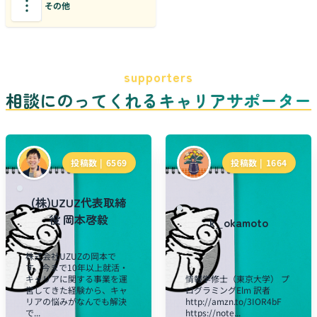
その他
supporters
相談にのってくれるキャリアサポーター
投稿数 |
6569
投稿数 |
1664
(株)UZUZ代表取締
役 岡本啓毅
k_okamoto
株式会社UZUZの岡本で
す。今まで10年以上就活・
キャリアに関する事業を運
情報学修士（東京大学） プ
営してきた経験から、キャ
ログラミングElm 訳者
リアの悩みがなんでも解決
http://amzn.to/3IOR4bF
で...
https://note...