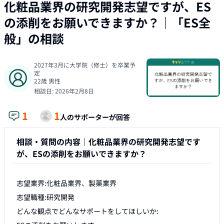
化粧品業界の研究開発志望ですが、ES
の添削をお願いできますか？
｜「
ES全
般
」の相談
2027年3月に大学院（修士）を卒業予
定
22
歳
男性
相談日:
2026年2月8日
1
1
人のサポーターが回答
相談・質問の内容｜
化粧品業界の研究開発志望です
が、ESの添削をお願いできますか？
志望業界:化粧品業界、製薬業界

志望職種:研究開発

どんな観点でどんなサポートをしてほしいか:
