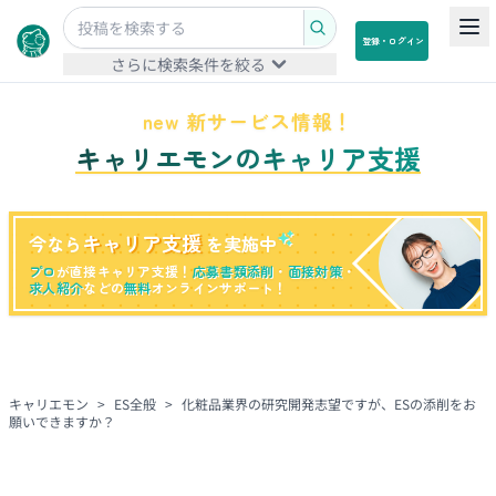
登録・ログイン
さらに検索条件を絞る
new 新サービス情報！
キャリエモンのキャリア支援
キャリア支援
今なら
を実施中
プロ
が直接キャリア支援！
応募書類添削
・
面接対策
・
求人紹介
などの
無料
オンラインサポート！
キャリエモン
>
ES全般
>
化粧品業界の研究開発志望ですが、ESの添削をお
願いできますか？