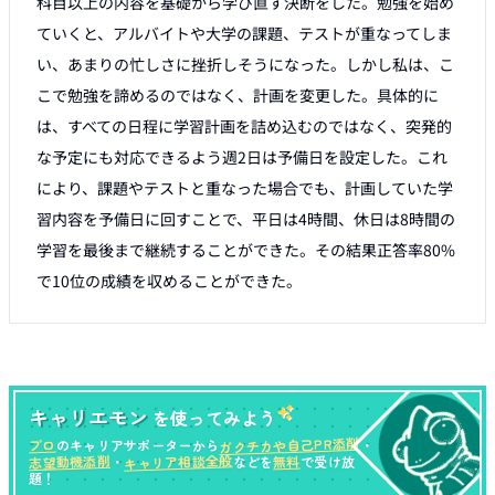
科目以上の内容を基礎から学び直す決断をした。勉強を始め
ていくと、アルバイトや大学の課題、テストが重なってしま
い、あまりの忙しさに挫折しそうになった。しかし私は、こ
こで勉強を諦めるのではなく、計画を変更した。具体的に
は、すべての日程に学習計画を詰め込むのではなく、突発的
な予定にも対応できるよう週2日は予備日を設定した。これ
により、課題やテストと重なった場合でも、計画していた学
習内容を予備日に回すことで、平日は4時間、休日は8時間の
学習を最後まで継続することができた。その結果正答率80%
キャリエモン
を使ってみよう
ガクチカや自己PR添削
プロ
のキャリアサポーターから
・
キャリア相談全般
志望動機添削
無料
・
などを
で受け放
題！