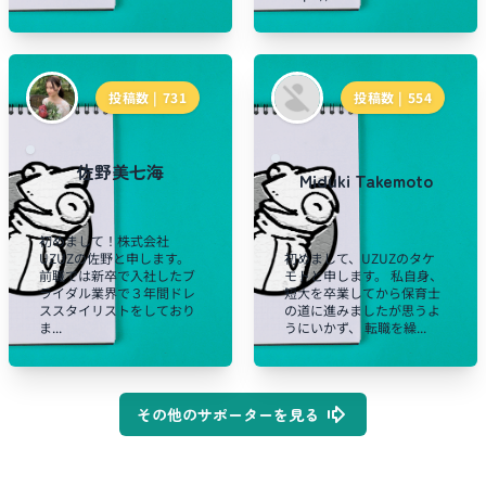
投稿数 |
731
投稿数 |
554
佐野美七海
Miduki Takemoto
初めまして！株式会社
UZUZの佐野と申します。
初めまして、UZUZのタケ
前職では新卒で入社したブ
モトと申します。 私自身、
ライダル業界で３年間ドレ
短大を卒業してから保育士
ススタイリストをしており
の道に進みましたが思うよ
ま...
うにいかず、 転職を繰...
その他のサポーターを見る