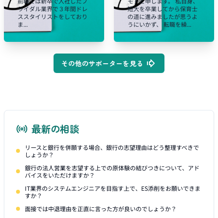
前職では新卒で入社したブ
モトと申します。 私自身、
ライダル業界で３年間ドレ
短大を卒業してから保育士
ススタイリストをしており
の道に進みましたが思うよ
ま...
うにいかず、 転職を繰...
その他のサポーターを見る
最新の相談
リースと銀行を併願する場合、銀行の志望理由はどう整理すべきで
しょうか？
銀行の法人営業を志望する上での原体験の結びつきについて、アド
バイスをいただけますか？
IT業界のシステムエンジニアを目指す上で、ES添削をお願いできま
すか？
面接では中退理由を正直に言った方が良いのでしょうか？