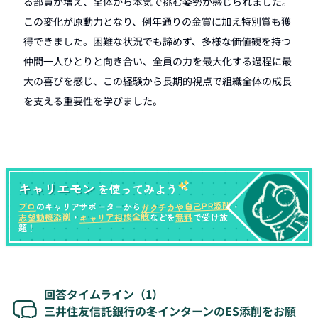
る部員が増え、全体から本気で挑む姿勢が感じられました。
この変化が原動力となり、例年通りの金賞に加え特別賞も獲
得できました。困難な状況でも諦めず、多様な価値観を持つ
仲間一人ひとりと向き合い、全員の力を最大化する過程に最
大の喜びを感じ、この経験から長期的視点で組織全体の成長
を支える重要性を学びました。
キャリエモン
を使ってみよう
ガクチカや自己PR添削
プロ
のキャリアサポーターから
・
キャリア相談全般
志望動機添削
無料
・
などを
で受け放
題！
回答タイムライン（
1
）
三井住友信託銀行の冬インターンのES添削をお願