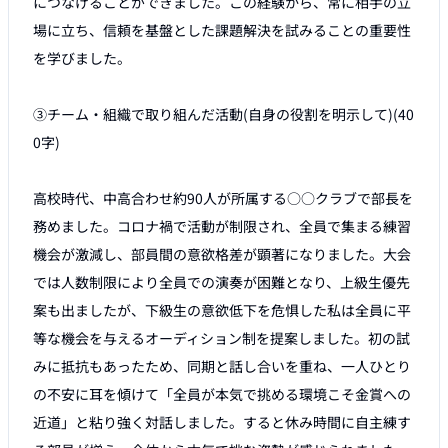
につなげることができました。この経験から、常に相手の立
場に立ち、信頼を基盤とした課題解決を試みることの重要性
を学びました。

③チーム・組織で取り組んだ活動(自身の役割を明示して)(40
0字)

高校時代、中高合わせ約90人が所属する○○クラブで部長を
務めました。コロナ禍で活動が制限され、全員で集まる練習
機会が激減し、部員間の意欲格差が顕著になりました。大会
では人数制限により全員での演奏が困難となり、上級生優先
案も出ましたが、下級生の意欲低下を危惧した私は全員に平
等な機会を与えるオーディション制を提案しました。初の試
みに抵抗もあったため、同期と話し合いを重ね、一人ひとり
の不安に耳を傾けて「全員が本気で挑める環境こそ金賞への
近道」と粘り強く対話しました。すると休み時間に自主練す