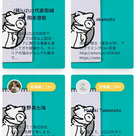
(株)UZUZ代表取締
役 岡本啓毅
k_okamoto
株式会社UZUZの岡本で
す。今まで10年以上就活・
キャリアに関する事業を運
情報学修士（東京大学） プ
営してきた経験から、キャ
ログラミングElm 訳者
リアの悩みがなんでも解決
http://amzn.to/3IOR4bF
で...
https://note...
投稿数 |
731
投稿数 |
554
佐野美七海
Miduki Takemoto
初めまして！株式会社
UZUZの佐野と申します。
初めまして、UZUZのタケ