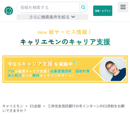
登録・ログイン
さらに検索条件を絞る
new 新サービス情報！
キャリエモンのキャリア支援
キャリア支援
今なら
を実施中
プロ
が直接キャリア支援！
応募書類添削
・
面接対策
・
求人紹介
などの
無料
オンラインサポート！
キャリエモン
>
ES全般
>
三井住友信託銀行の冬インターンのES添削をお願
いできますか？