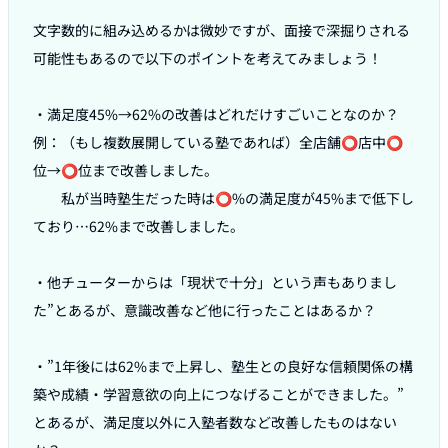
文字数的に組み込めるかは微妙ですが、面接で深掘りされる
可能性もあるので以下のポイントを考えてみましょう！

・満足度45%→62%の改善はどれだけすごいことなのか？

例：（もし複数展開している塾であれば）全店舗⭕️店中⭕️
位→⭕️位まで改善しました。

　　私が当時塾生だった時は⭕️%の満足度が45%まで低下し
ており…62%まで改善しました。

・他チューターからは「現状で十分」という声もありまし
た”とあるが、意識改善など他に行ったことはあるか？

・”1年後には62%まで上昇し、塾生との良好な信頼関係の構
築や成績・学習意欲の向上につなげることができました。”

とあるが、満足度以外に入塾者数など改善したものはない