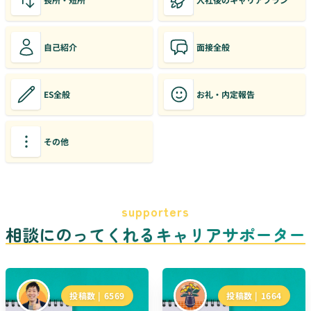
自己紹介
面接全般
ES全般
お礼・内定報告
その他
supporters
相談にのってくれるキャリアサポーター
投稿数 |
6569
投稿数 |
1664