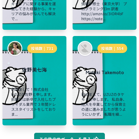
キャリアに関する事業を運
情報学修士（東京大学） プ
営してきた経験から、キャ
ログラミングElm 訳者
リアの悩みがなんでも解決
http://amzn.to/3IOR4bF
で...
https://note...
投稿数 |
731
投稿数 |
554
佐野美七海
Miduki Takemoto
初めまして！株式会社
UZUZの佐野と申します。
初めまして、UZUZのタケ
前職では新卒で入社したブ
モトと申します。 私自身、
ライダル業界で３年間ドレ
短大を卒業してから保育士
ススタイリストをしており
の道に進みましたが思うよ
ま...
うにいかず、 転職を繰...