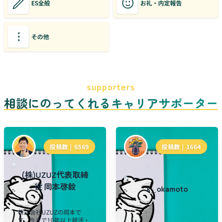
ES全般
お礼・内定報告
その他
supporters
相談にのってくれるキャリアサポーター
投稿数 |
6569
投稿数 |
1664
(株)UZUZ代表取締
役 岡本啓毅
k_okamoto
株式会社UZUZの岡本で
す。今まで10年以上就活・