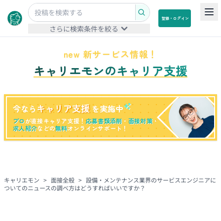
登録・ログイン
さらに検索条件を絞る
new 新サービス情報！
キャリエモンのキャリア支援
キャリア支援
今なら
を実施中
プロ
が直接キャリア支援！
応募書類添削
・
面接対策
・
求人紹介
などの
無料
オンラインサポート！
キャリエモン
>
面接全般
>
設備・メンテナンス業界のサービスエンジニアに
ついてのニュースの調べ方はどうすればいいですか？