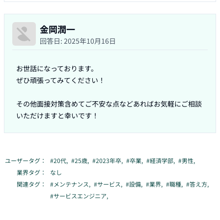
金岡潤一
回答日:
2025年10月16日
お世話になっております。

ぜひ頑張ってみてください！

その他面接対策含めてご不安な点などあればお気軽にご相談
いただけますと幸いです！
ユーザータグ：
#
20代
,
#
25歳
,
#
2023年卒
,
#
卒業
,
#
経済学部
,
#
男性
,
業界タグ：
なし
関連タグ：
#
メンテナンス
,
#
サービス
,
#
設備
,
#
業界
,
#
職種
,
#
答え方
,
#
サービスエンジニア
,