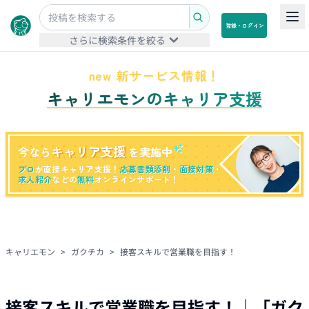
登録・ログイン
さらに検索条件を絞る
new 新サービス情報！
キャリエモンのキャリア支援
キャリア支援
今なら
を実施中
プロ
が直接キャリア支援！
応募書類添削
・
面接対策
・
求人紹介
などの
無料
オンラインサポート！
キャリエモン
>
ガクチカ
>
接客スキルで営業職を目指す！
接客スキルで営業職を目指す！
｜「
ガク