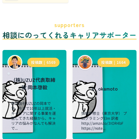
supporters
相談にのってくれるキャリアサポーター
投稿数 |
6569
投稿数 |
1664
(株)UZUZ代表取締
役 岡本啓毅
k_okamoto
株式会社UZUZの岡本で
す。今まで10年以上就活・
キャリアに関する事業を運
情報学修士（東京大学） プ
営してきた経験から、キャ
ログラミングElm 訳者
リアの悩みがなんでも解決
http://amzn.to/3IOR4bF
で...
https://note...