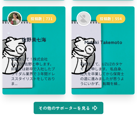
投稿数 |
731
投稿数 |
554
佐野美七海
Miduki Takemoto
初めまして！株式会社
UZUZの佐野と申します。
初めまして、UZUZのタケ
前職では新卒で入社したブ
モトと申します。 私自身、
ライダル業界で３年間ドレ
短大を卒業してから保育士
ススタイリストをしており
の道に進みましたが思うよ
ま...
うにいかず、 転職を繰...
その他のサポーターを見る