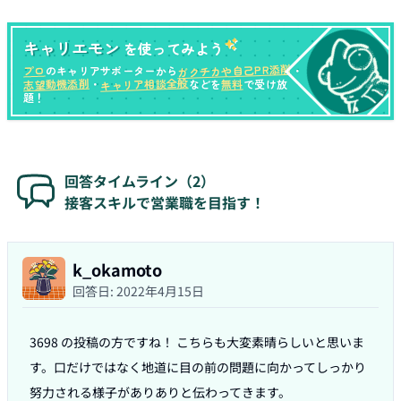
キャリエモン
を使ってみよう
ガクチカや自己PR添削
プロ
のキャリアサポーターから
・
キャリア相談全般
志望動機添削
無料
・
などを
で受け放
題！
回答タイムライン（
2
）
接客スキルで営業職を目指す！
k_okamoto
回答日:
2022年4月15日
3698 の投稿の方ですね！ こちらも大変素晴らしいと思いま
す。口だけではなく地道に目の前の問題に向かってしっかり
努力される様子がありありと伝わってきます。