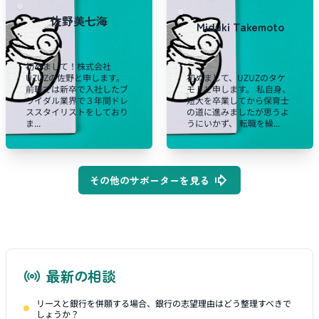
佐野美七海
Miduki Takemoto
初めまして！株式会社
UZUZの佐野と申します。
初めまして、UZUZのタケ
前職では新卒で入社したブ
モトと申します。 私自身、
ライダル業界で３年間ドレ
短大を卒業してから保育士
ススタイリストをしており
の道に進みましたが思うよ
ま...
うにいかず、 転職を繰...
その他のサポーターを見る
最新の相談
リースと銀行を併願する場合、銀行の志望理由はどう整理すべきで
しょうか？