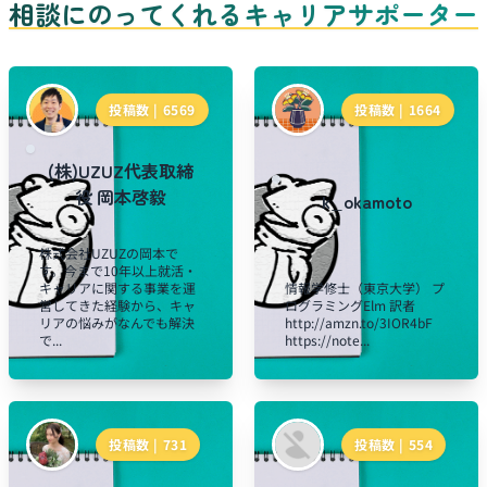
相談にのってくれるキャリアサポーター
投稿数 |
6569
投稿数 |
1664
(株)UZUZ代表取締
役 岡本啓毅
k_okamoto
株式会社UZUZの岡本で
す。今まで10年以上就活・
キャリアに関する事業を運
情報学修士（東京大学） プ
営してきた経験から、キャ
ログラミングElm 訳者
リアの悩みがなんでも解決
http://amzn.to/3IOR4bF
で...
https://note...
投稿数 |
731
投稿数 |
554