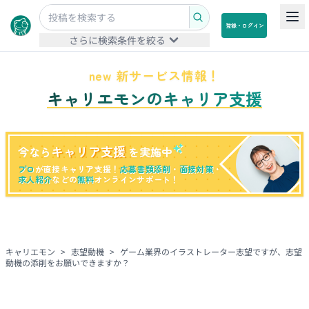
登録・ログイン
さらに検索条件を絞る
new 新サービス情報！
キャリエモンのキャリア支援
キャリア支援
今なら
を実施中
プロ
が直接キャリア支援！
応募書類添削
・
面接対策
・
求人紹介
などの
無料
オンラインサポート！
キャリエモン
>
志望動機
>
ゲーム業界のイラストレーター志望ですが、志望
動機の添削をお願いできますか？