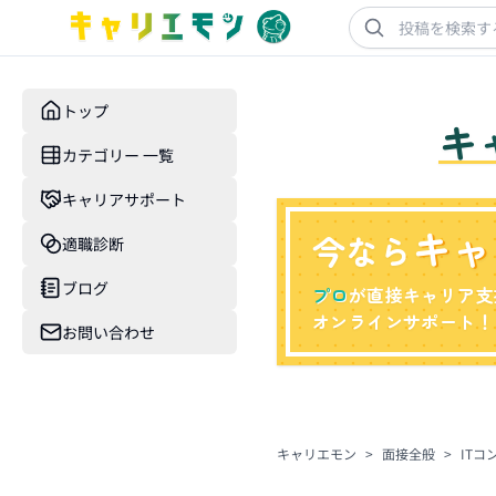
トップ
キ
カテゴリー 一覧
キャリアサポート
キャ
今なら
適職診断
ブログ
プロ
が直接キャリア支
オンラインサポート！
お問い合わせ
キャリエモン
>
面接全般
>
IT