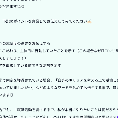
だきますね◎

下記のポイントを意識してお伝えしてみてください✍🏻

への志望度の高さをお伝えする

事にこだわり、主体的に行動していたことを示す（この場合なぜITコンサ
えしましょう！）

アを追求している前向きな姿勢を示す

様で内定を獲得されている場合、「自身のキャリアを考える上で妥協し
頂いていましたが〜」などのようなワードを含めてお伝えする事で、質
ます◎

合でも、「就職活動を続ける中で、私が本当にやりたいことは何だろう
が遅かった」ことなどをしっかりお伝えすれば問題ないと思います🙆🏻‍♀️