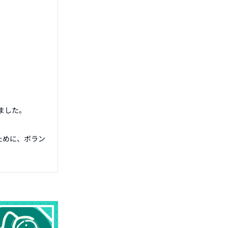
した。

ために、ボラン