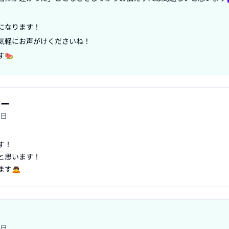
なります！

気軽にお声がけくださいね！

🍉
ザー
3日
！

思います！

ます🙇
3日