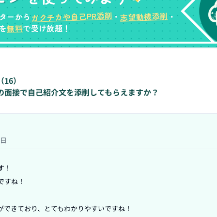
ガクチカや自己PR添削
志望動機添削
ターから
・
・
無料
を
で受け放題！
（
16
）
トの面接で自己紹介文を添削してもらえますか？
3日
！

すね！

ができており、とてもわかりやすいですね！
