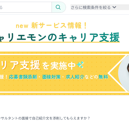
さらに検索条件を絞る
new 新サービス情報！
ャリエモンのキャリア支援
リア支援
を実施中
援！
応募書類添削
・
面接対策
・
求人紹介
などの
無料
コンサルタントの面接で自己紹介文を添削してもらえますか？