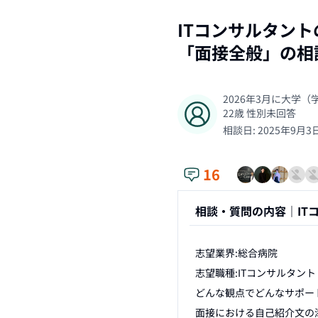
ITコンサルタン
「
面接全般
」の相
2026年3月に大学
22
歳
性別未回答
相談日:
2025年9月3
16
相談・質問の内容｜
I
志望業界:総合病院

志望職種:ITコンサルタント

どんな観点でどんなサポート
面接における自己紹介文の