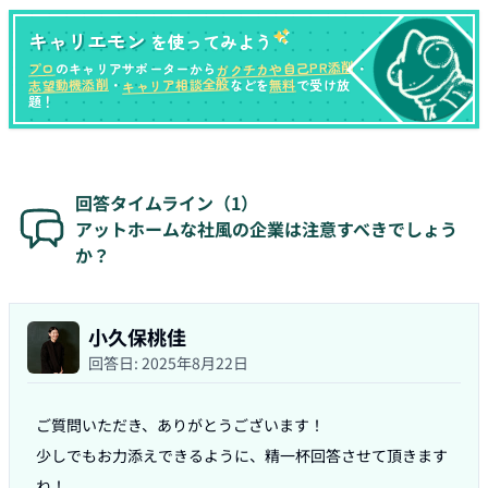
キャリエモン
を使ってみよう
ガクチカや自己PR添削
プロ
のキャリアサポーターから
・
キャリア相談全般
志望動機添削
無料
・
などを
で受け放
題！
回答タイムライン（
1
）
アットホームな社風の企業は注意すべきでしょう
か？
小久保桃佳
回答日:
2025年8月22日
ご質問いただき、ありがとうございます！

少しでもお力添えできるように、精一杯回答させて頂きます
ね！
