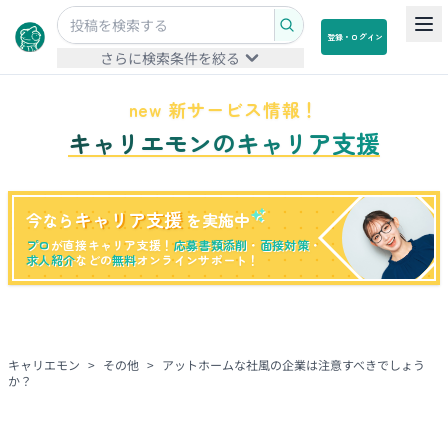
登録・ログイン
さらに検索条件を絞る
new 新サービス情報！
キャリエモンのキャリア支援
キャリア支援
今なら
を実施中
プロ
が直接キャリア支援！
応募書類添削
・
面接対策
・
求人紹介
などの
無料
オンラインサポート！
キャリエモン
>
その他
>
アットホームな社風の企業は注意すべきでしょう
か？