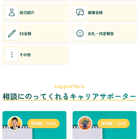
自己紹介
面接全般
ES全般
お礼・内定報告
その他
supporters
相談にのってくれるキャリアサポーター
投稿数 |
6569
投稿数 |
1664