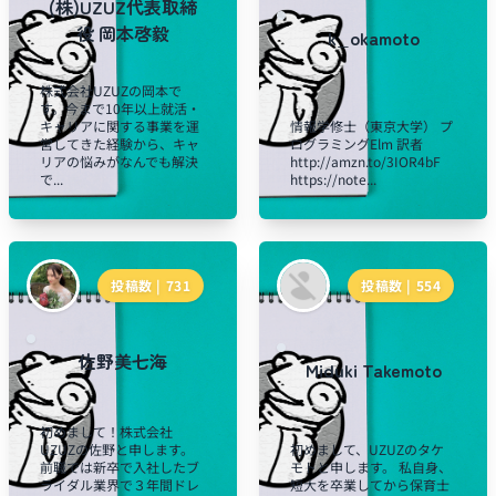
(株)UZUZ代表取締
役 岡本啓毅
k_okamoto
株式会社UZUZの岡本で
す。今まで10年以上就活・
キャリアに関する事業を運
情報学修士（東京大学） プ
営してきた経験から、キャ
ログラミングElm 訳者
リアの悩みがなんでも解決
http://amzn.to/3IOR4bF
で...
https://note...
投稿数 |
731
投稿数 |
554
佐野美七海
Miduki Takemoto
初めまして！株式会社
UZUZの佐野と申します。
初めまして、UZUZのタケ
前職では新卒で入社したブ
モトと申します。 私自身、
ライダル業界で３年間ドレ
短大を卒業してから保育士