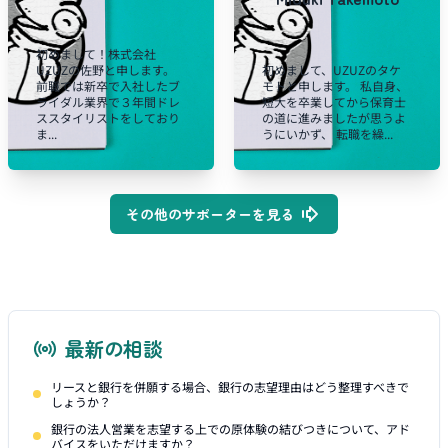
初めまして！株式会社
UZUZの佐野と申します。
初めまして、UZUZのタケ
前職では新卒で入社したブ
モトと申します。 私自身、
ライダル業界で３年間ドレ
短大を卒業してから保育士
ススタイリストをしており
の道に進みましたが思うよ
ま...
うにいかず、 転職を繰...
その他のサポーターを見る
最新の相談
リースと銀行を併願する場合、銀行の志望理由はどう整理すべきで
しょうか？
銀行の法人営業を志望する上での原体験の結びつきについて、アド
バイスをいただけますか？