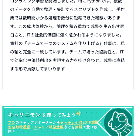
ログラミング学習を開始しました。特にPythonでは、複数
のデータを自動で整理・集計するスクリプトを作成し、手作
業では数時間かかる処理を数分に短縮できた経験がありま
す。この成功体験から、論理を積み重ねて成果を生み出す面
白さと、ITの社会的価値に強く惹かれるようになりました。 
貴社の「チームで一つのシステムを作り上げる」仕事は、私
の軸と完全に一致しています。チームで培った協調性と、IT
で効率化や価値創出を実現する力を掛け合わせ、成果に直結
する形で貢献してまいります

キャリエモン
を使ってみよう
ガクチカや自己PR添削
プロ
のキャリアサポーターから
・
キャリア相談全般
志望動機添削
無料
・
などを
で受け放
題！