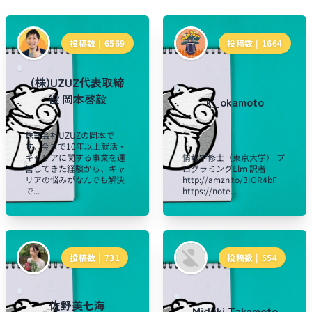
投稿数 |
6569
投稿数 |
1664
(株)UZUZ代表取締
役 岡本啓毅
k_okamoto
株式会社UZUZの岡本で
す。今まで10年以上就活・
キャリアに関する事業を運
情報学修士（東京大学） プ
営してきた経験から、キャ
ログラミングElm 訳者
リアの悩みがなんでも解決
http://amzn.to/3IOR4bF
で...
https://note...
投稿数 |
731
投稿数 |
554
佐野美七海
Miduki Takemoto