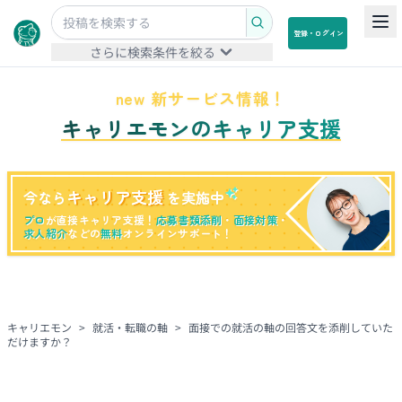
登録・ログイン
さらに検索条件を絞る
new 新サービス情報！
キャリエモンのキャリア支援
キャリア支援
今なら
を実施中
プロ
が直接キャリア支援！
応募書類添削
・
面接対策
・
求人紹介
などの
無料
オンラインサポート！
キャリエモン
>
就活・転職の軸
>
面接での就活の軸の回答文を添削していた
だけますか？