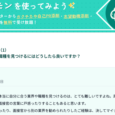
モン
を使ってみよう
ガクチカや自己PR添削
志望動機添削
ターから
・
・
無料
を
で受け放題！
（
1
）
職種を見つけるにはどうしたら良いですか？
6日
本当に自分に合う業界や職種を見つけるのは、とても難しいですよね。
面接官の言葉に戸惑ったりすることもあると思います。

ったり、面接官から別の業界を勧められたりしたご経験は、決してマイ