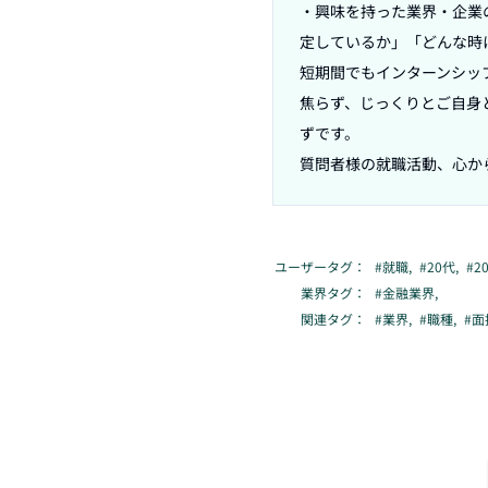
・興味を持った業界・企業
定しているか」「どんな時
短期間でもインターンシッ
焦らず、じっくりとご自身
ずです。

質問者様の就職活動、心か
ユーザータグ：
#
就職
,
#
20代
,
#
2
業界タグ：
#
金融業界
,
関連タグ：
#
業界
,
#
職種
,
#
面