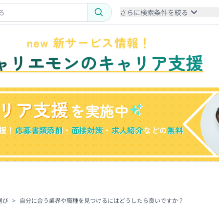
さらに検索条件を絞る
new 新サービス情報！
ャリエモンのキャリア支援
リア支援
を実施中
援！
応募書類添削
・
面接対策
・
求人紹介
などの
無料
選び
>
自分に合う業界や職種を見つけるにはどうしたら良いですか？