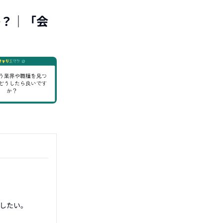
か？
｜「
会
したい。
