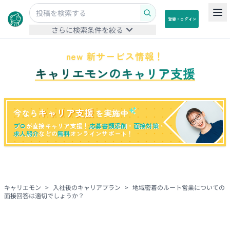
登録・ログイン
さらに検索条件を絞る
new 新サービス情報！
キャリエモンのキャリア支援
キャリア支援
今なら
を実施中
プロ
が直接キャリア支援！
応募書類添削
・
面接対策
・
求人紹介
などの
無料
オンラインサポート！
キャリエモン
>
入社後のキャリアプラン
>
地域密着のルート営業についての
面接回答は適切でしょうか？