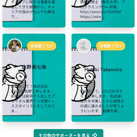
キャリアに関する事業を運
情報学修士（東京大学） プ
営してきた経験から、キャ
ログラミングElm 訳者
リアの悩みがなんでも解決
http://amzn.to/3IOR4bF
で...
https://note...
投稿数 |
731
投稿数 |
554
佐野美七海
Miduki Takemoto
初めまして！株式会社
UZUZの佐野と申します。
初めまして、UZUZのタケ
前職では新卒で入社したブ
モトと申します。 私自身、
ライダル業界で３年間ドレ
短大を卒業してから保育士
ススタイリストをしており
の道に進みましたが思うよ
ま...
うにいかず、 転職を繰...
その他のサポーターを見る