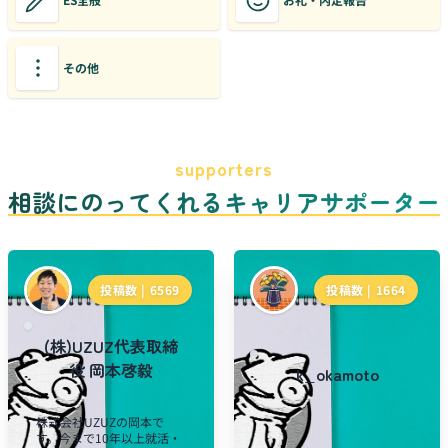
その他
supporters
相談にのってくれるキャリアサポーター
投稿数 |
6569
投稿数 |
1664
(株)UZUZ代表取締
役 岡本啓毅
k_okamoto
株式会社UZUZの岡本で
す。今まで10年以上就活・