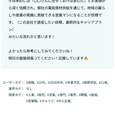
④将来的には「〇〇さんに任せておけば安心だ」とお客様か
ら深く信頼され、御社の電設資材供給を通じて、地域の暮ら
しや産業の発展に貢献できる営業マンになることが目標で
す。（この会社で達成したい目標、最終的なキャリアプラ
ン）

みたいな流れかと思います！

よかったら参考にしてみてくださいね！

明日の面接頑張ってください！応援しています🔥
ユーザータグ：
#
就職
,
#
20代
,
#
2026年卒
,
#
卒業予定
,
#
国際学部
,
#
21歳
,
業界タグ：
なし
関連タグ：
#
人事
,
#
販売
,
#
営業
,
#
専門
,
#
業界
,
#
職種
,
#
面接
,
#
営業職
,
#
キャリア
,
#
中小企業
,