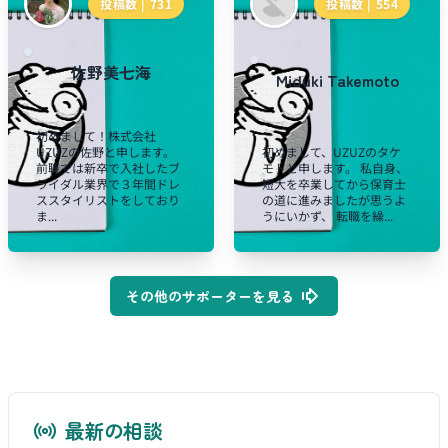
投稿数 |
731
投稿数 |
554
佐野美七海
Miduki Takemoto
初めまして！株式会社
UZUZの佐野と申します。
初めまして、UZUZのタケ
前職では新卒で入社したブ
モトと申します。 私自身、
ライダル業界で３年間ドレ
短大を卒業してから保育士
ススタイリストをしており
の道に進みましたが思うよ
ま...
うにいかず、 転職を繰...
その他のサポーターを見る
最新の相談