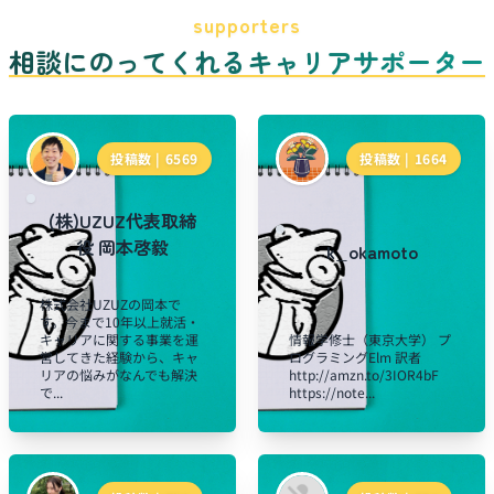
supporters
相談にのってくれるキャリアサポーター
投稿数 |
6569
投稿数 |
1664
(株)UZUZ代表取締
役 岡本啓毅
k_okamoto
株式会社UZUZの岡本で
す。今まで10年以上就活・
キャリアに関する事業を運
情報学修士（東京大学） プ
営してきた経験から、キャ
ログラミングElm 訳者
リアの悩みがなんでも解決
http://amzn.to/3IOR4bF
で...
https://note...