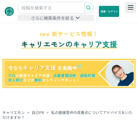
登録・ログイン
さらに検索条件を絞る
new 新サービス情報！
キャリエモンのキャリア支援
キャリア支援
今なら
を実施中
プロ
が直接キャリア支援！
応募書類添削
・
面接対策
・
求人紹介
などの
無料
オンラインサポート！
キャリエモン
>
自己PR
>
私の面接答弁の改善点についてアドバイスをいた
だけますか？