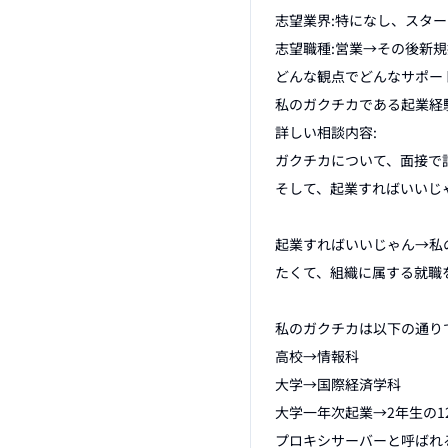
志望業界:特になし、スタート
志望職種:営業→その後新規
どんな観点でどんなサポート
私のガクチカである起業経
詳しい相談内容:

ガクチカについて、面接で
そして、起業すればいいじ
起業すればいいじゃん→私
たくて、組織に属する就職を
私のガクチカは以下の通りで
高校→情報科

大学→国際経済学科

大学一年次起業→2年生の12
プロキシサーバーと呼ばれる