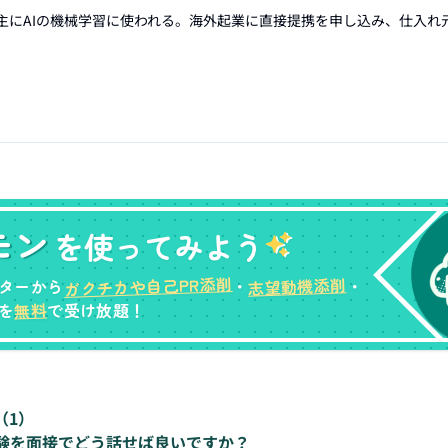
主にAIの機械学習に使われる。海外起業に直接提携を申し込み、仕入れ
モン
を使ってみよう
ガクチカや自己PR添削
志望動機添削
ターから
・
・
無料
を
で受け放題！
（
1
）
験を面接でどう話せば良いですか？