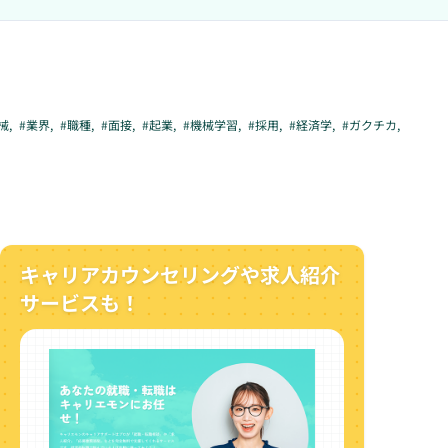
械
,
#
業界
,
#
職種
,
#
面接
,
#
起業
,
#
機械学習
,
#
採用
,
#
経済学
,
#
ガクチカ
,
キャリアカウンセリングや求人紹介
サービスも！