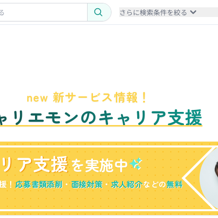
さらに検索条件を絞る
new 新サービス情報！
ャリエモンのキャリア支援
リア支援
を実施中
援！
応募書類添削
・
面接対策
・
求人紹介
などの
無料