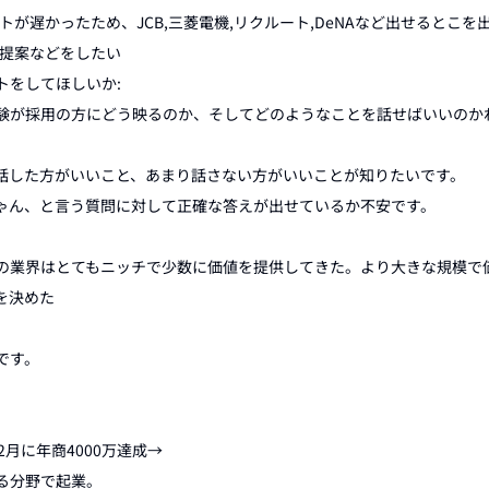
が遅かったため、JCB,三菱電機,リクルート,DeNAなど出せるとこを出
提案などをしたい

をしてほしいか:

験が採用の方にどう映るのか、そしてどのようなことを話せばいいのかわ
話した方がいいこと、あまり話さない方がいいことが知りたいです。

ゃん、と言う質問に対して正確な答えが出せているか不安です。

の業界はとてもニッチで少数に価値を提供してきた。より大きな規模で
決めた

す。

月に年商4000万達成→

分野で起業。
