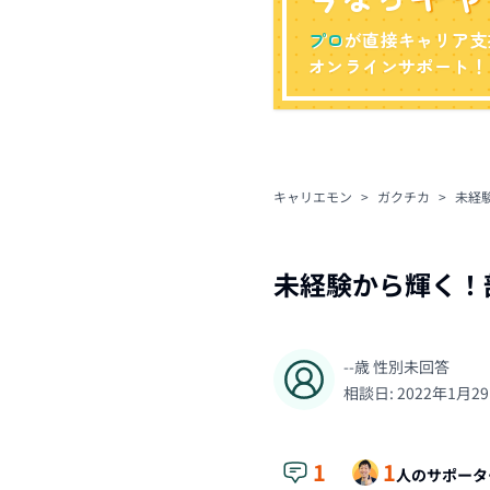
プロ
が直接キャリア支
オンラインサポート！
キャリエモン
>
ガクチカ
>
未経
未経験から輝く！
--
歳
性別未回答
相談日:
2022年1月2
1
1
人のサポータ