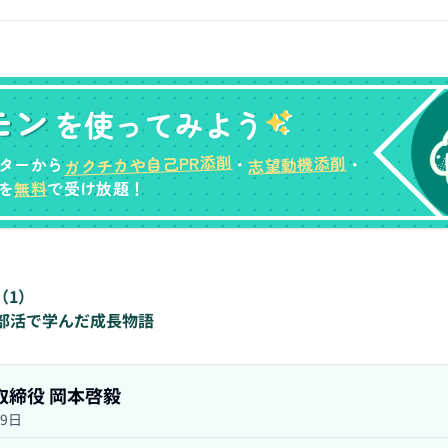
モン
を使ってみよう
ガクチカや自己PR添削
志望動機添削
ターから
・
・
無料
を
で受け放題！
（
1
）
部活で学んだ成長物語
表取締役 岡本啓毅
29日