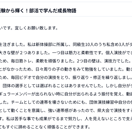
経験から輝く！部活で学んだ成長物語
いです。宜しくお願い致します。

を注ぎました。私は新体操部に所属し、同級生10人のうち私含め3人が
大きな壁が２つありました。一つ目は筋力と柔軟性です。個人演技がで
ため、毎日筋トレ、柔軟を頑張りました。2つ目の壁は、演技力でした
とがなかったため、日々周りの子の動きをみて勉強をしていました。動
ため、毎回ビデオで自分の演技をとり、振り返り・修正を繰り返しまし
、団体の選手としては選ばれることはありませんでした。しかし自分が
ギュラーメンバーが出られない時に自分が出られるよう振付を覚え、動
した。チームとしての連帯を壊さないためにも、団体演技練習中自分の
として動くことを意識し、強い連帯感があったので、県大会で演技をす
す。私は苦手な事でも成果がでるまで努力し、人を見えないところで支
てもすぐに諦めることなく頑張ることができます。