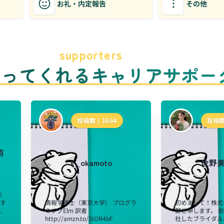
お礼・内定報告
その他
supporters
のってくれるキャリアサポー
投稿数 |
1664
投稿数
岡
k_okamoto
佐野
ま
関す
情報学修士（東京大学） プログラ
初めまして！株式
、
ミングElm 訳者
野と申します。 
http://amzn.to/3IOR4bF
社したブライダル