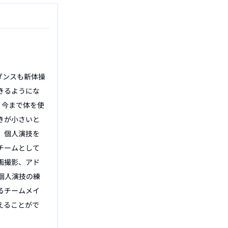
ダンスも新体操
きるようにな
。今まで体を使
きが小さいと
。個人演技を
チームとして
画撮影、アド
個人演技の練
るチームメイ
えることがで