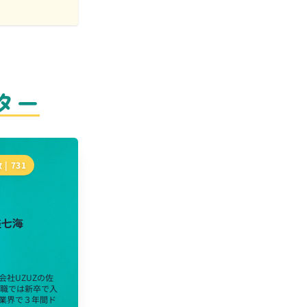
ター
 |
731
美七海
会社UZUZの佐
前職では新卒で入
業界で３年間ド