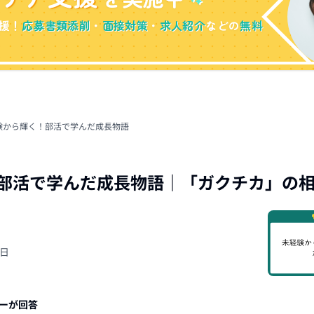
援！
応募書類添削
・
面接対策
・
求人紹介
などの
無料
験から輝く！部活で学んだ成長物語
部活で学んだ成長物語
｜「
ガクチカ
」の
9日
ーが回答