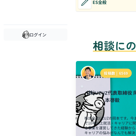
ES全般
ログイン
相談に
投稿数 |
6569
(株)UZUZ代表取締役 
本啓毅
株式会社UZUZの岡本です。今
で10年以上就活・キャリアに
る事業を運営してきた経験から
キャリアの悩みがなんでも解決