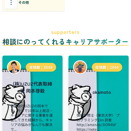
その他
supporters
相談にのってくれるキャリアサポーター
投稿数 |
6569
投稿数 |
1664
(株)UZUZ代表取締
役 岡本啓毅
k_okamoto
株式会社UZUZの岡本で
す。今まで10年以上就活・
キャリアに関する事業を運
情報学修士（東京大学） プ
営してきた経験から、キャ
ログラミングElm 訳者
リアの悩みがなんでも解決
http://amzn.to/3IOR4bF
で...
https://note...