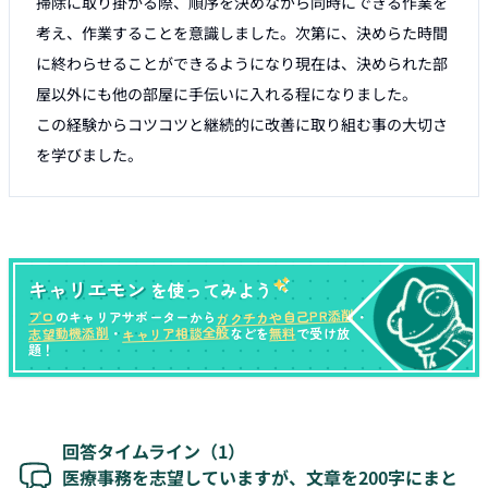
掃除に取り掛かる際、順序を決めながら同時にできる作業を
考え、作業することを意識しました。次第に、決めらた時間
に終わらせることができるようになり現在は、決められた部
屋以外にも他の部屋に手伝いに入れる程になりました。

この経験からコツコツと継続的に改善に取り組む事の大切さ
キャリエモン
を使ってみよう
ガクチカや自己PR添削
プロ
のキャリアサポーターから
・
キャリア相談全般
志望動機添削
無料
・
などを
で受け放
題！
回答タイムライン（
1
）
医療事務を志望していますが、文章を200字にまと