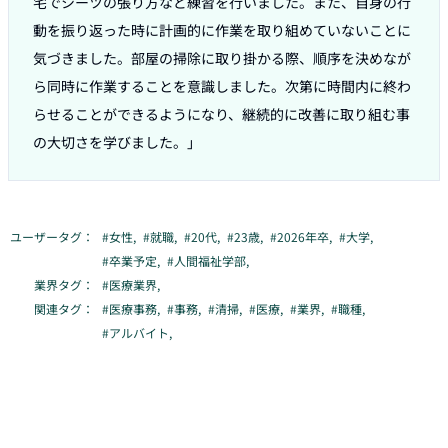
宅でシーツの張り方など練習を行いました。また、自身の行
動を振り返った時に計画的に作業を取り組めていないことに
気づきました。部屋の掃除に取り掛かる際、順序を決めなが
ら同時に作業することを意識しました。次第に時間内に終わ
らせることができるようになり、継続的に改善に取り組む事
の大切さを学びました。」
ユーザータグ：
#
女性
,
#
就職
,
#
20代
,
#
23歳
,
#
2026年卒
,
#
大学
,
#
卒業予定
,
#
人間福祉学部
,
業界タグ：
#
医療業界
,
関連タグ：
#
医療事務
,
#
事務
,
#
清掃
,
#
医療
,
#
業界
,
#
職種
,
#
アルバイト
,