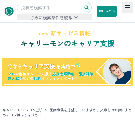
登録・ログイン
さらに検索条件を絞る
new 新サービス情報！
キャリエモンのキャリア支援
キャリア支援
今なら
を実施中
プロ
が直接キャリア支援！
応募書類添削
・
面接対策
・
求人紹介
などの
無料
オンラインサポート！
キャリエモン
>
ES全般
>
医療事務を志望していますが、文章を200字にまと
めるコツはありますか？