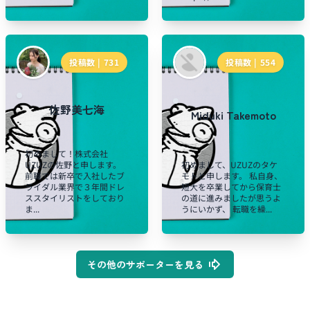
投稿数 |
731
投稿数 |
554
佐野美七海
Miduki Takemoto
初めまして！株式会社
UZUZの佐野と申します。
初めまして、UZUZのタケ
前職では新卒で入社したブ
モトと申します。 私自身、
ライダル業界で３年間ドレ
短大を卒業してから保育士
ススタイリストをしており
の道に進みましたが思うよ
ま...
うにいかず、 転職を繰...
その他のサポーターを見る