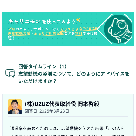
キャリエモン
を使ってみよう
ガクチカや自己PR添削
プロ
のキャリアサポーターから
・
キャリア相談全般
志望動機添削
無料
・
などを
で受け放
題！
回答タイムライン（
1
）
志望動機の添削について、どのようにアドバイスを
いただけますか？
(株)UZUZ代表取締役 岡本啓毅
回答日:
2025年3月23日
通過率を高めるためには、志望動機を伝えた結果「この人を