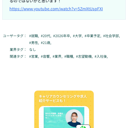
https://www.youtube.com/watch?v=5ZmXtUspFXI
ユーザータグ：
#
就職
,
#
20代
,
#
2026年卒
,
#
大学
,
#
卒業予定
,
#
社会学部
,
#
男性
,
#
21歳
,
業界タグ：
なし
関連タグ：
#
営業
,
#
音響
,
#
業界
,
#
職種
,
#
志望動機
,
#
入社後
,
キャリアカウンセリングや求人
紹介サービスも！