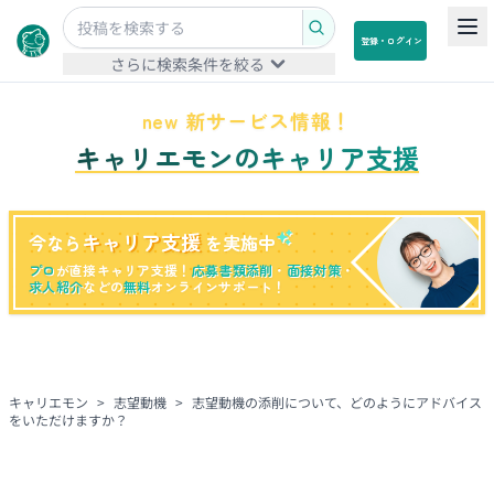
登録・ログイン
さらに検索条件を絞る
new 新サービス情報！
キャリエモンのキャリア支援
キャリア支援
今なら
を実施中
プロ
が直接キャリア支援！
応募書類添削
・
面接対策
・
求人紹介
などの
無料
オンラインサポート！
キャリエモン
>
志望動機
>
志望動機の添削について、どのようにアドバイス
をいただけますか？