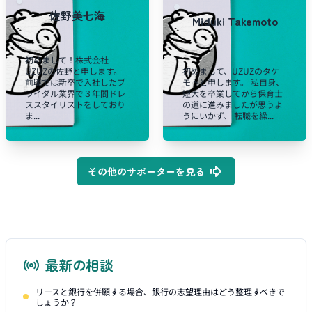
佐野美七海
Miduki Takemoto
初めまして！株式会社
UZUZの佐野と申します。
初めまして、UZUZのタケ
前職では新卒で入社したブ
モトと申します。 私自身、
ライダル業界で３年間ドレ
短大を卒業してから保育士
ススタイリストをしており
の道に進みましたが思うよ
ま...
うにいかず、 転職を繰...
その他のサポーターを見る
最新の相談
リースと銀行を併願する場合、銀行の志望理由はどう整理すべきで
しょうか？