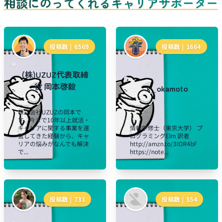
相談にのってくれるキャリアサポーター
投稿数 |
6569
投稿数 |
1664
(株)UZUZ代表取締
役 岡本啓毅
k_okamoto
株式会社UZUZの岡本で
す。今まで10年以上就活・
キャリアに関する事業を運
情報学修士（東京大学） プ
営してきた経験から、キャ
ログラミングElm 訳者
リアの悩みがなんでも解決
http://amzn.to/3IOR4bF
で...
https://note...
投稿数 |
731
投稿数 |
554