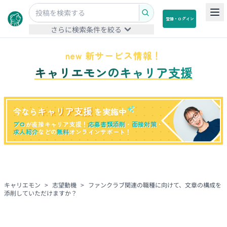
登録・ログイン
さらに検索条件を絞る
new 新サービス情報！
キャリエモンのキャリア支援
キャリア支援
今なら
を実施中
プロ
が直接キャリア支援！
応募書類添削
・
面接対策
・
求人紹介
などの
無料
オンラインサポート！
キャリエモン
>
志望動機
>
ファンクラブ関連の職種に向けて、文章の構成を
添削していただけますか？