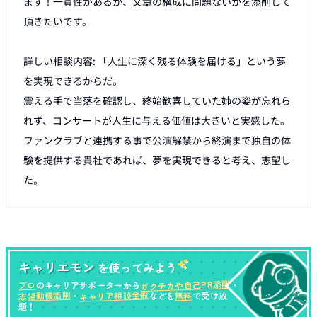
ます！一貫性があるか、文章の構成に問題ないかを添削して
頂きたいです。

詳しい相談内容: 「人生に深く残る体験を届ける」という夢
を実現できるからだ。

震える手で当落を確認し、終始歓喜していた姉の姿が忘れら
れず、コンサートが人生に与える価値は大きいと実感した。

ファンクラブと連携する事で公演解禁から終演まで独自の体
験を提供する貴社であれば、夢を実現できると考え、志望し
キャリエモン
を使ってみよう
ガクチカや自己PR添削
プロ
のキャリアサポーターから
・
キャリア相談全般
志望動機添削
無料
・
などを
で受け放
題！