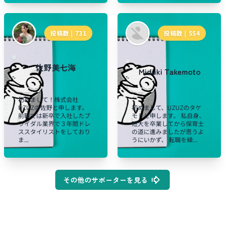
投稿数 |
731
投稿数 |
554
佐野美七海
Miduki Takemoto
初めまして！株式会社
UZUZの佐野と申します。
初めまして、UZUZのタケ
前職では新卒で入社したブ
モトと申します。 私自身、
ライダル業界で３年間ドレ
短大を卒業してから保育士
ススタイリストをしており
の道に進みましたが思うよ
ま...
うにいかず、 転職を繰...
その他のサポーターを見る