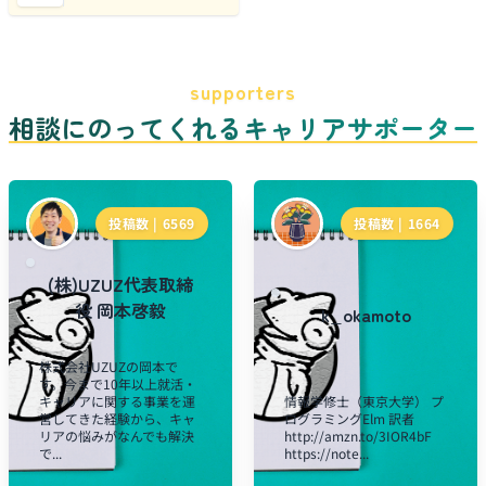
supporters
相談にのってくれるキャリアサポーター
投稿数 |
6569
投稿数 |
1664
(株)UZUZ代表取締
役 岡本啓毅
k_okamoto
株式会社UZUZの岡本で
す。今まで10年以上就活・
キャリアに関する事業を運
情報学修士（東京大学） プ
営してきた経験から、キャ
ログラミングElm 訳者
リアの悩みがなんでも解決
http://amzn.to/3IOR4bF
で...
https://note...