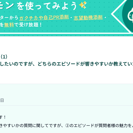
モン
を使ってみよう
ガクチカや自己PR添削
志望動機添削
ターから
・
・
無料
を
で受け放題！
（
1
）
いしたいのですが、どちらのエピソードが響きやすいか教えてい
7日
！

響きやすいかの質問に関してですが、②のエピソードが質問者様の魅力を