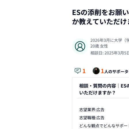
ESの添削をお願
か教えていただけ
2026年3月に大学
20
歳
女性
相談日:
2025年3月5
1
1
人のサポータ
相談・質問の内容｜
E
いただけますか？
志望業界:広告

志望職種:広告

どんな観点でどんなサポー