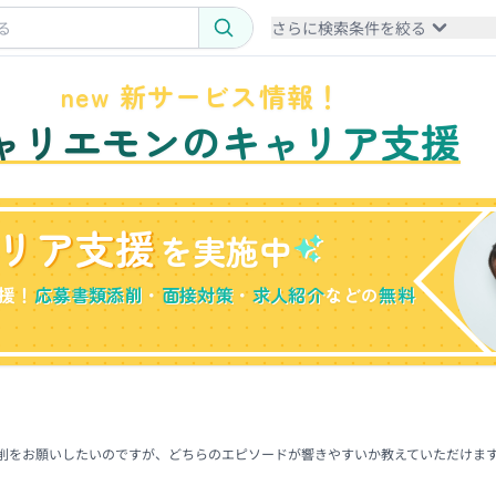
さらに検索条件を絞る
new 新サービス情報！
ャリエモンのキャリア支援
リア支援
を実施中
援！
応募書類添削
・
面接対策
・
求人紹介
などの
無料
添削をお願いしたいのですが、どちらのエピソードが響きやすいか教えていただけま