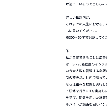
か迷っているのでどちらの
詳しい相談内容:

これまでの人生における、
もに書いてください。

※300-450字で記載してく
①

私が自慢できることは広告
は、5〜20名程度のインフ
いう大人数を管理する必要
制の変更だ。社内で雇って
せる仕組みを提案し実行し
て研修を行うOJTを実施
を学び、関数を用いた施策
ルバイトが施策を回しイン