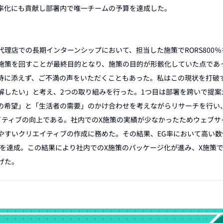
率化にも貢献し部署内で唯一チームの予算を達成した。

理店での長期インターンシップにおいて、担当した施策でRORS800
施策を回すことが最終目的となり、施策の目的が形骸化していた点であ
待に添えず、ご不満の声をいただくこともあった。私はこの現状を打破
解したい」と考え、2つの取り組みを行った。1つ目は部署を跨いで提案
の希望」と「生活者の需要」のかけ合わせを考えながらリサーチを行い
イティブの向上である。社内でのX施策の実績が少なかったためウェブサ
やすいクリエイティブの作成に務めた。その結果、EG率において高い数
0％を達成。この結果により社内でのX施策のパッケージ化が進み、X施策