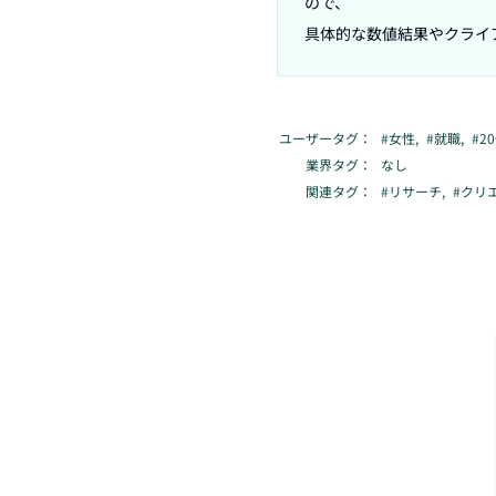
ので、

ユーザータグ：
#
女性
,
#
就職
,
#
2
業界タグ：
なし
関連タグ：
#
リサーチ
,
#
クリ