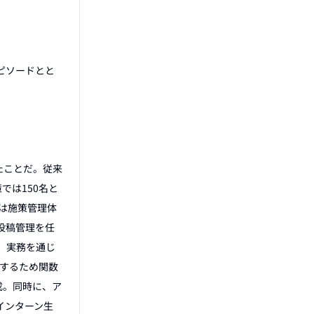
ピソードとと
たことだ。従来
では150名と
は施策管理体
投稿管理を任
、実務を通じ
督するため関数
成。同時に、ア
インターン生