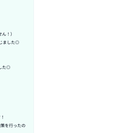
せん！）

ました◎

た◎

！

施策を行ったの