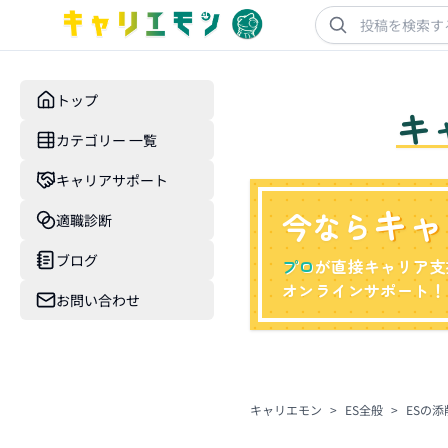
トップ
キ
カテゴリー 一覧
キャリアサポート
キャ
今なら
適職診断
ブログ
プロ
が直接キャリア支
オンラインサポート！
お問い合わせ
キャリエモン
>
ES全般
>
ESの