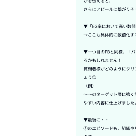
かを伝えると、

さらにアピールに繋がりそ
▼「EG率において高い数値
→ここも具体的に数値化す
▼一つ目のFBと同様、「
るかもしれません！

質問者様がどのようにクリ
ょう◎

（例）

〜〜のターゲット層に強く
やすい内容に仕上げました。
▼最後に・・

①のエピソードも、組織や