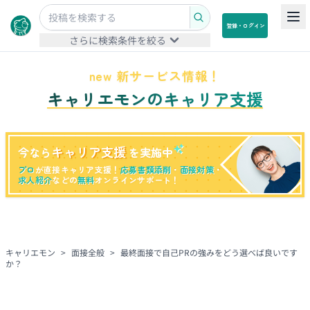
登録・ログイン
さらに検索条件を絞る
new 新サービス情報！
キャリエモンのキャリア支援
キャリア支援
今なら
を実施中
プロ
が直接キャリア支援！
応募書類添削
・
面接対策
・
求人紹介
などの
無料
オンラインサポート！
キャリエモン
>
面接全般
>
最終面接で自己PRの強みをどう選べば良いです
か？