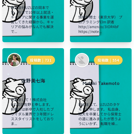
株式会社UZUZの岡本で
す。今まで10年以上就活・
キャリアに関する事業を運
情報学修士（東京大学） プ
営してきた経験から、キャ
ログラミングElm 訳者
リアの悩みがなんでも解決
http://amzn.to/3IOR4bF
で...
https://note...
投稿数 |
731
投稿数 |
554
佐野美七海
Miduki Takemoto
初めまして！株式会社
UZUZの佐野と申します。
初めまして、UZUZのタケ
前職では新卒で入社したブ
モトと申します。 私自身、
ライダル業界で３年間ドレ
短大を卒業してから保育士
ススタイリストをしており
の道に進みましたが思うよ
ま...
うにいかず、 転職を繰...