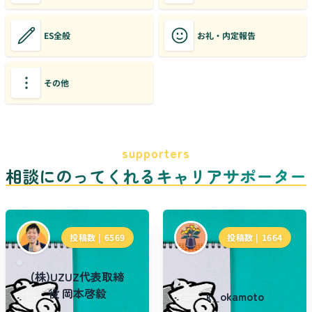
ES全般
お礼・内定報告
その他
supporters
相談にのってくれるキャリアサポーター
投稿数 |
6569
投稿数 |
1664
(株)UZUZ代表取締
役 岡本啓毅
k_okamoto