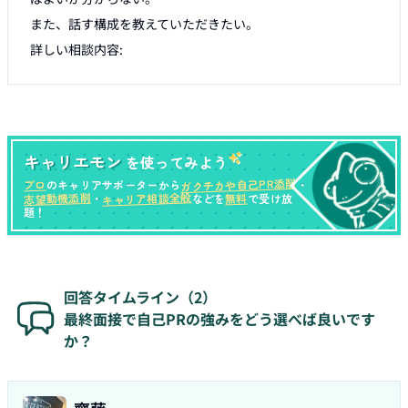
また、話す構成を教えていただきたい。

キャリエモン
を使ってみよう
ガクチカや自己PR添削
プロ
のキャリアサポーターから
・
キャリア相談全般
志望動機添削
無料
・
などを
で受け放
題！
回答タイムライン（
2
）
最終面接で自己PRの強みをどう選べば良いです
か？