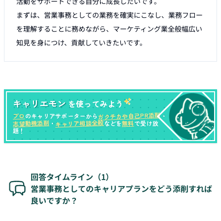
活動をサポートできる自分に成長したいです。

まずは、営業事務としての業務を確実にこなし、業務フロー
を理解することに務めながら、マーケティング業全般幅広い
知見を身につけ、貢献していきたいです。
キャリエモン
を使ってみよう
ガクチカや自己PR添削
プロ
のキャリアサポーターから
・
キャリア相談全般
志望動機添削
無料
・
などを
で受け放
題！
回答タイムライン（
1
）
営業事務としてのキャリアプランをどう添削すれば
良いですか？