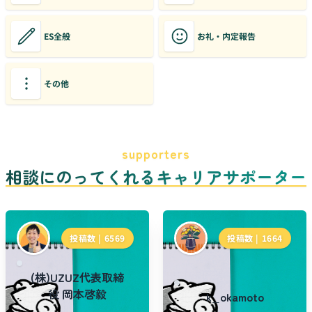
ES全般
お礼・内定報告
その他
supporters
相談にのってくれるキャリアサポーター
投稿数 |
6569
投稿数 |
1664
(株)UZUZ代表取締
役 岡本啓毅
k_okamoto