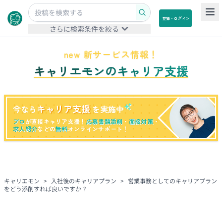
登録・ログイン
さらに検索条件を絞る
new 新サービス情報！
キャリエモンのキャリア支援
キャリア支援
今なら
を実施中
プロ
が直接キャリア支援！
応募書類添削
・
面接対策
・
求人紹介
などの
無料
オンラインサポート！
キャリエモン
>
入社後のキャリアプラン
>
営業事務としてのキャリアプラン
をどう添削すれば良いですか？