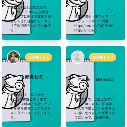
株式会社UZUZの岡本で
す。今まで10年以上就活・
キャリアに関する事業を運
情報学修士（東京大学） プ
営してきた経験から、キャ
ログラミングElm 訳者
リアの悩みがなんでも解決
http://amzn.to/3IOR4bF
で...
https://note...
投稿数 |
731
投稿数 |
554
佐野美七海
Miduki Takemoto
初めまして！株式会社
UZUZの佐野と申します。
初めまして、UZUZのタケ
前職では新卒で入社したブ
モトと申します。 私自身、
ライダル業界で３年間ドレ
短大を卒業してから保育士
ススタイリストをしており
の道に進みましたが思うよ
ま...
うにいかず、 転職を繰...