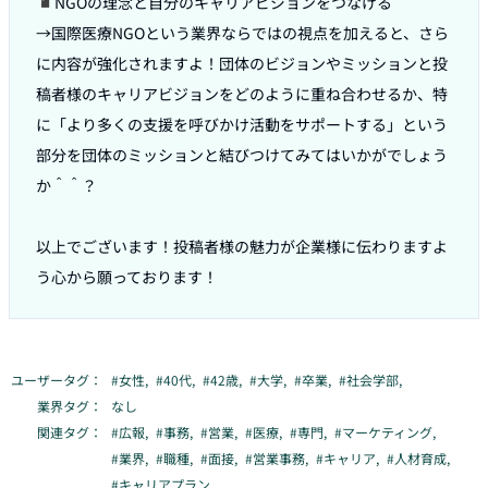
◾️NGOの理念と自分のキャリアビジョンをつなげる

→国際医療NGOという業界ならではの視点を加えると、さら
に内容が強化されますよ！団体のビジョンやミッションと投
稿者様のキャリアビジョンをどのように重ね合わせるか、特
に「より多くの支援を呼びかけ活動をサポートする」という
部分を団体のミッションと結びつけてみてはいかがでしょう
か＾＾？

以上でございます！投稿者様の魅力が企業様に伝わりますよ
う心から願っております！
ユーザータグ：
#
女性
,
#
40代
,
#
42歳
,
#
大学
,
#
卒業
,
#
社会学部
,
業界タグ：
なし
関連タグ：
#
広報
,
#
事務
,
#
営業
,
#
医療
,
#
専門
,
#
マーケティング
,
#
業界
,
#
職種
,
#
面接
,
#
営業事務
,
#
キャリア
,
#
人材育成
,
#
キャリアプラン
,