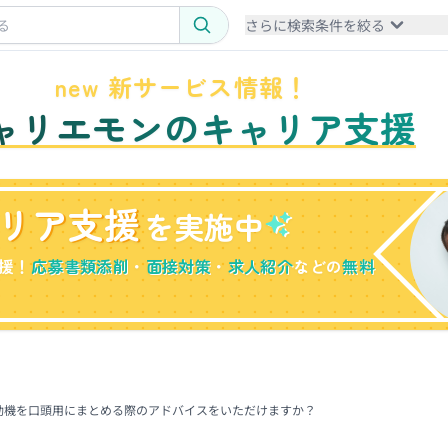
さらに検索条件を絞る
new 新サービス情報！
ャリエモンのキャリア支援
リア支援
を実施中
援！
応募書類添削
・
面接対策
・
求人紹介
などの
無料
動機を口頭用にまとめる際のアドバイスをいただけますか？