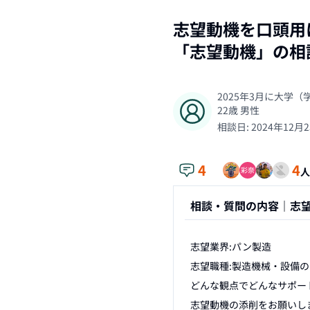
志望動機を口頭用
「
志望動機
」の相
2025年3月に大学
22
歳
男性
相談日:
2024年12月
4
4
人
相談・質問の内容｜
志
志望業界:パン製造

志望職種:製造機械・設備の
どんな観点でどんなサポート
志望動機の添削をお願いしま