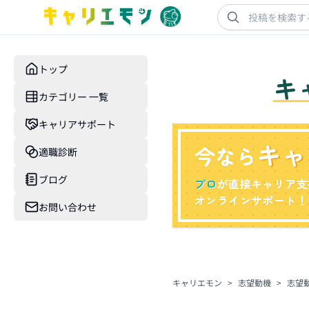
トップ
キ
カテゴリー 一覧
キャリアサポート
キャ
今なら
適職診断
ブログ
プロ
が直接キャリア支
オンラインサポート！
お問い合わせ
キャリエモン
>
志望動機
>
志望