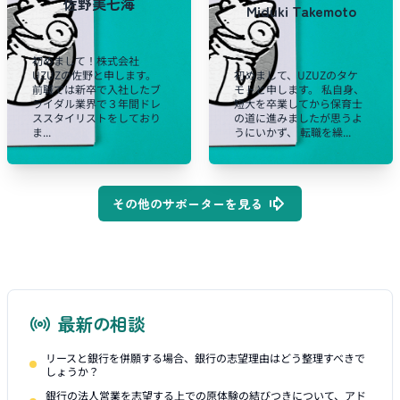
佐野美七海
Miduki Takemoto
初めまして！株式会社
UZUZの佐野と申します。
初めまして、UZUZのタケ
前職では新卒で入社したブ
モトと申します。 私自身、
ライダル業界で３年間ドレ
短大を卒業してから保育士
ススタイリストをしており
の道に進みましたが思うよ
ま...
うにいかず、 転職を繰...
その他のサポーターを見る
最新の相談
リースと銀行を併願する場合、銀行の志望理由はどう整理すべきで
しょうか？
銀行の法人営業を志望する上での原体験の結びつきについて、アド