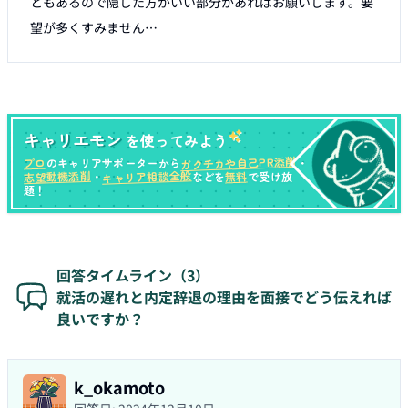
ともあるので隠した方がいい部分があればお願いします。要
望が多くすみません…
キャリエモン
を使ってみよう
ガクチカや自己PR添削
プロ
のキャリアサポーターから
・
キャリア相談全般
志望動機添削
無料
・
などを
で受け放
題！
回答タイムライン（
3
）
就活の遅れと内定辞退の理由を面接でどう伝えれば
良いですか？
k_okamoto