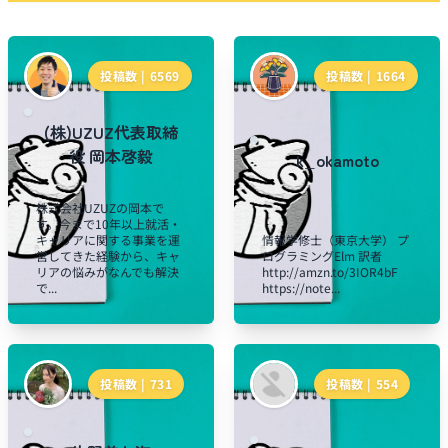
投稿数 |
6569
投稿数 |
1664
(株)UZUZ代表取締
役 岡本啓毅
k_okamoto
株式会社UZUZの岡本で
す。今まで10年以上就活・
キャリアに関する事業を運
情報学修士（東京大学） プ
営してきた経験から、キャ
ログラミングElm 訳者
リアの悩みがなんでも解決
http://amzn.to/3IOR4bF
で...
https://note...
投稿数 |
731
投稿数 |
554