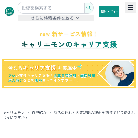
登録・ログイン
さらに検索条件を絞る
new 新サービス情報！
キャリエモンのキャリア支援
キャリア支援
今なら
を実施中
プロ
が直接キャリア支援！
応募書類添削
・
面接対策
・
求人紹介
などの
無料
オンラインサポート！
キャリエモン
>
自己紹介
>
就活の遅れと内定辞退の理由を面接でどう伝えれ
ば良いですか？