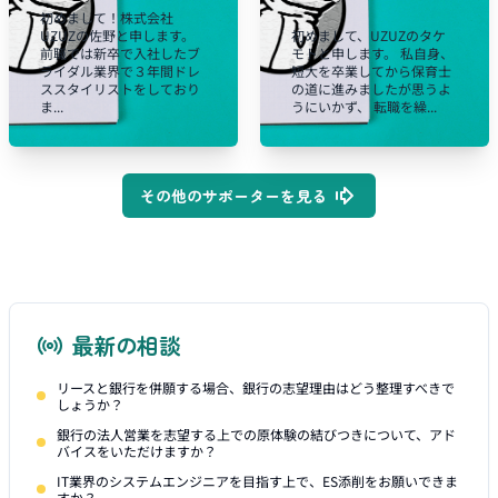
初めまして！株式会社
UZUZの佐野と申します。
初めまして、UZUZのタケ
前職では新卒で入社したブ
モトと申します。 私自身、
ライダル業界で３年間ドレ
短大を卒業してから保育士
ススタイリストをしており
の道に進みましたが思うよ
ま...
うにいかず、 転職を繰...
その他のサポーターを見る
最新の相談
リースと銀行を併願する場合、銀行の志望理由はどう整理すべきで
しょうか？
銀行の法人営業を志望する上での原体験の結びつきについて、アド
バイスをいただけますか？
IT業界のシステムエンジニアを目指す上で、ES添削をお願いできま
すか？