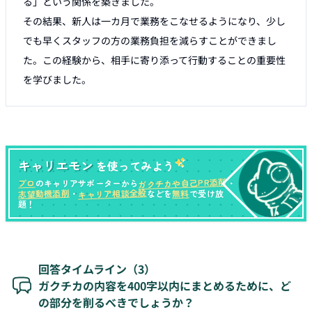
る」という関係を築きました。

その結果、新人は一カ月で業務をこなせるようになり、少し
でも早くスタッフの方の業務負担を減らすことができまし
た。この経験から、相手に寄り添って行動することの重要性
を学びました。
キャリエモン
を使ってみよう
ガクチカや自己PR添削
プロ
のキャリアサポーターから
・
キャリア相談全般
志望動機添削
無料
・
などを
で受け放
題！
回答タイムライン（
3
）
ガクチカの内容を400字以内にまとめるために、ど
の部分を削るべきでしょうか？