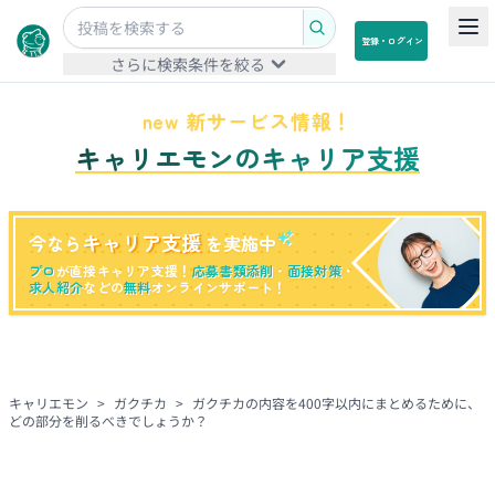
登録・ログイン
さらに検索条件を絞る
new 新サービス情報！
キャリエモンのキャリア支援
キャリア支援
今なら
を実施中
プロ
が直接キャリア支援！
応募書類添削
・
面接対策
・
求人紹介
などの
無料
オンラインサポート！
キャリエモン
>
ガクチカ
>
ガクチカの内容を400字以内にまとめるために、
どの部分を削るべきでしょうか？