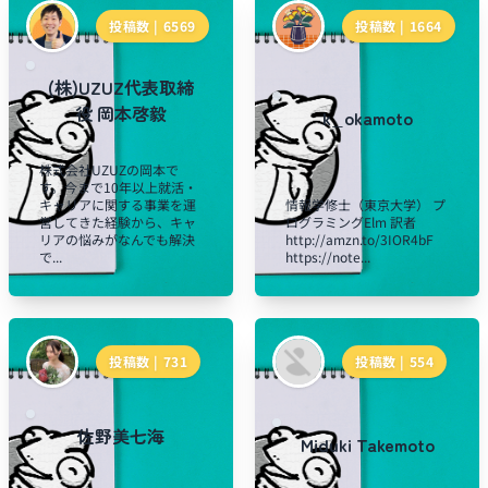
投稿数 |
6569
投稿数 |
1664
(株)UZUZ代表取締
役 岡本啓毅
k_okamoto
株式会社UZUZの岡本で
す。今まで10年以上就活・
キャリアに関する事業を運
情報学修士（東京大学） プ
営してきた経験から、キャ
ログラミングElm 訳者
リアの悩みがなんでも解決
http://amzn.to/3IOR4bF
で...
https://note...
投稿数 |
731
投稿数 |
554
佐野美七海
Miduki Takemoto