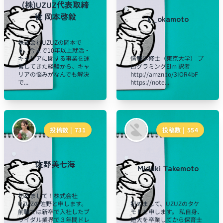
(株)UZUZ代表取締
役 岡本啓毅
k_okamoto
株式会社UZUZの岡本で
す。今まで10年以上就活・
キャリアに関する事業を運
情報学修士（東京大学） プ
営してきた経験から、キャ
ログラミングElm 訳者
リアの悩みがなんでも解決
http://amzn.to/3IOR4bF
で...
https://note...
投稿数 |
731
投稿数 |
554
佐野美七海
Miduki Takemoto
初めまして！株式会社
UZUZの佐野と申します。
初めまして、UZUZのタケ
前職では新卒で入社したブ
モトと申します。 私自身、
ライダル業界で３年間ドレ
短大を卒業してから保育士