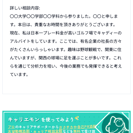
詳しい相談内容:

〇〇大学〇〇学部〇〇学科から参りました。〇〇と申しま
す。本日は、貴重なお時間を頂きありがとうございます。

現在、私は日本一プレー料金が高いゴルフ場でキャディーの
アルバイトをしています。ここでは、有名企業の社長の方々
がたくさんいらっしゃいます。趣味は野球観戦で、関東に住
んでいますが、関西の球場に足を運ぶことが多いです。これ
らを通じて分析力を培い、今後の業務でも発揮できると考え
ています。

キャリエモン
を使ってみよう
ガクチカや自己PR添削
プロ
のキャリアサポーターから
・
キャリア相談全般
志望動機添削
無料
・
などを
で受け放