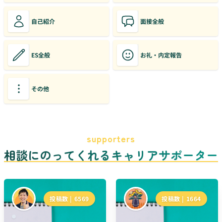
自己紹介
面接全般
ES全般
お礼・内定報告
その他
supporters
相談にのってくれるキャリアサポーター
投稿数 |
6569
投稿数 |
1664