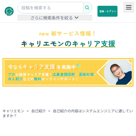
登録・ログイン
さらに検索条件を絞る
new 新サービス情報！
キャリエモンのキャリア支援
キャリア支援
今なら
を実施中
プロ
が直接キャリア支援！
応募書類添削
・
面接対策
・
求人紹介
などの
無料
オンラインサポート！
キャリエモン
>
自己紹介
>
自己紹介の内容はシステムエンジニアに適してい
ますか？