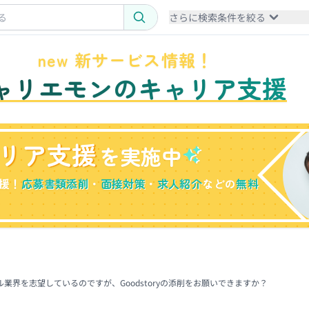
さらに検索条件を絞る
new 新サービス情報！
ャリエモンのキャリア支援
リア支援
を実施中
援！
応募書類添削
・
面接対策
・
求人紹介
などの
無料
ル業界を志望しているのですが、Goodstoryの添削をお願いできますか？