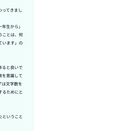
わってきまし
一年生から」
うことは、何
ています」の
作ると良いで
数を意識して
ずは文字数を
するためにと
たということ