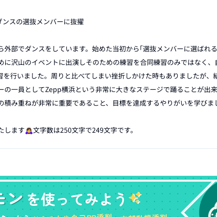
ダンスの選抜メンバーに抜擢

ら外部でダンスをしています。始めた当初から｢選抜メンバーに選ばれる
めに沢山のイベントに出演しそのための練習を合同練習のみではなく、
習を行いました。周りと比べてしまい挫折しかけた時もありましたが、
ーの一員としてZepp横浜という非常に大きなステージで踊ることが出
の積み重ねが非常に重要であること、目標を達成するやりがいを学びまし
ます🙇‍♀️文字数は250文字で249文字です。
モン
を使ってみよう