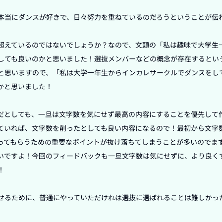
本当にダンスが好きで、日々努力を重ねているのだろうということが伝
超えているのではないでしょうか？なので、文頭の「私は趣味で大学生
しても良いのかと思いました！選抜メンバーなどの概念が存在するとい
と思いますので、「私は大学一年生からインカレサークルでダンスをし
と思いました！

だとしても、一旦は文字数を気にせず最高の内容にすることを優先して
ていれば、文字数を削ったとしても良い内容になるので！最初から文字
ってもらうための重要なポイントが抜け落ちてしまうことが多いのでま
いですよ！今回のフィードバックも一旦文字数は気にせずに、より良く


せるために、普通にやっていただけれは選抜に選ばれることは難しかっ