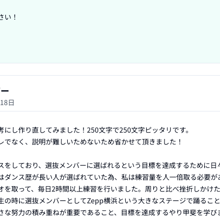
い！

ザー
月18日
にし作り直してみました！250文字で250文字ピッタリです。

レでなく、説明が難しいためないため省かせて頂きました！

スをしており、選抜メンバーに選ばれるという目標を達成するために日
はダンス歴が長い人が選ばれていた為、私は練習量を人一倍取る必要が
オを取って、毎日2時間以上練習を行いました。周りと比べ挫折しかけ
生の時に選抜メンバーとしてZepp横浜という大きなステージで踊るこ
さな努力の積み重ねが重要であること、目標を達成するやり甲斐を学びま