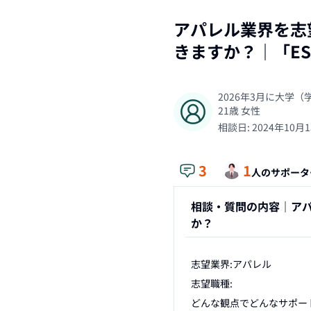
アパレル業界を志望
きますか？
｜「
E
2026年3月に大学
21
歳
女性
相談日:
2024年10月
3
1
人のサポータ
相談・質問の内容｜
アパ
か？
志望業界:アパレル

志望職種:

どんな観点でどんなサポートを