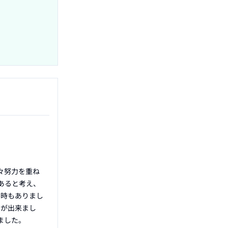
々努力を重ね
あると考え、
た時もありまし
とが出来まし
した。
