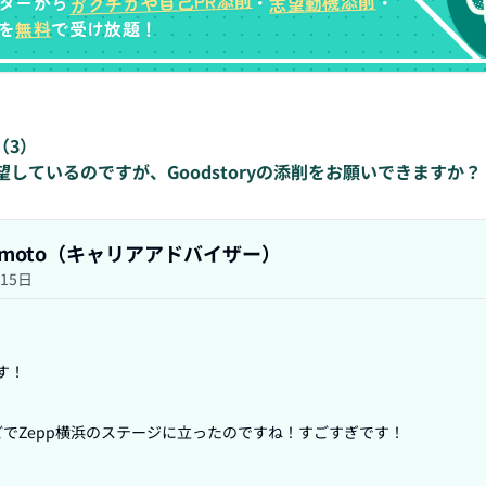
ガクチカや自己PR添削
志望動機添削
ターから
・
・
無料
を
で受け放題！
（
3
）
しているのですが、Goodstoryの添削をお願いできますか？
Yamamoto（キャリアアドバイザー）
月15日
！

でZepp横浜のステージに立ったのですね！すごすぎです！
