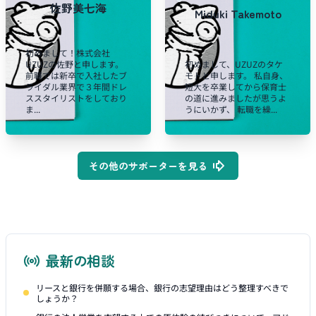
佐野美七海
Miduki Takemoto
初めまして！株式会社
UZUZの佐野と申します。
初めまして、UZUZのタケ
前職では新卒で入社したブ
モトと申します。 私自身、
ライダル業界で３年間ドレ
短大を卒業してから保育士
ススタイリストをしており
の道に進みましたが思うよ
ま...
うにいかず、 転職を繰...
その他のサポーターを見る
最新の相談
リースと銀行を併願する場合、銀行の志望理由はどう整理すべきで
しょうか？