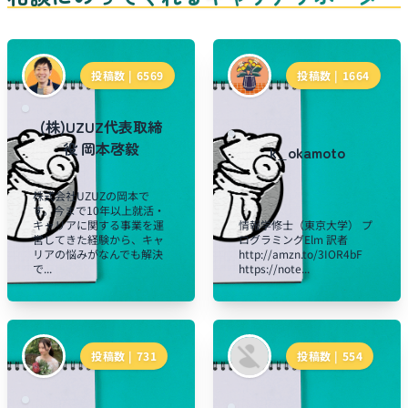
投稿数 |
6569
投稿数 |
1664
(株)UZUZ代表取締
役 岡本啓毅
k_okamoto
株式会社UZUZの岡本で
す。今まで10年以上就活・
キャリアに関する事業を運
情報学修士（東京大学） プ
営してきた経験から、キャ
ログラミングElm 訳者
リアの悩みがなんでも解決
http://amzn.to/3IOR4bF
で...
https://note...
投稿数 |
731
投稿数 |
554