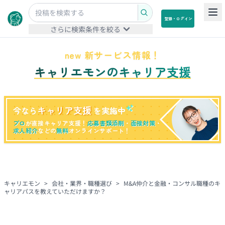
登録・ログイン
さらに検索条件を絞る
new 新サービス情報！
キャリエモンのキャリア支援
キャリア支援
今なら
を実施中
プロ
が直接キャリア支援！
応募書類添削
・
面接対策
・
求人紹介
などの
無料
オンラインサポート！
キャリエモン
>
会社・業界・職種選び
>
M&A仲介と金融・コンサル職種のキ
ャリアパスを教えていただけますか？