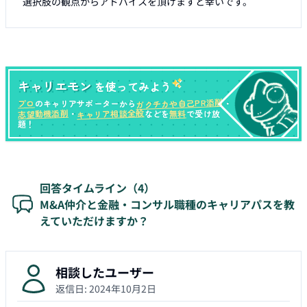
選択肢の観点からアドバイスを頂けますと幸いです。
キャリエモン
を使ってみよう
ガクチカや自己PR添削
プロ
のキャリアサポーターから
・
キャリア相談全般
志望動機添削
無料
・
などを
で受け放
題！
回答タイムライン（
4
）
M&A仲介と金融・コンサル職種のキャリアパスを教
えていただけますか？
相談したユーザー
返信日:
2024年10月2日