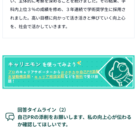
い、主体的に考察を深めることを続けました。その結果、学
科内上位３％の成績を修め、３年連続で学術奨学生に採用さ
れました。高い目標に向かって活き活きと伸びていく向上心
を、社会で活かしていきます。
キャリエモン
を使ってみよう
ガクチカや自己PR添削
プロ
のキャリアサポーターから
・
キャリア相談全般
志望動機添削
無料
・
などを
で受け放
題！
回答タイムライン（
2
）
自己PRの添削をお願いします、私の向上心が伝わる
か確認してほしいです。