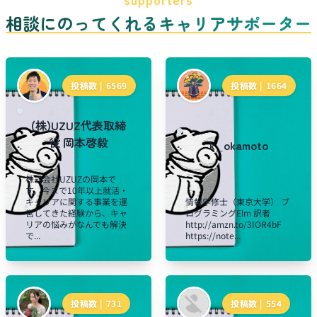
相談にのってくれるキャリアサポーター
投稿数 |
6569
投稿数 |
1664
(株)UZUZ代表取締
役 岡本啓毅
k_okamoto
株式会社UZUZの岡本で
す。今まで10年以上就活・
キャリアに関する事業を運
情報学修士（東京大学） プ
営してきた経験から、キャ
ログラミングElm 訳者
リアの悩みがなんでも解決
http://amzn.to/3IOR4bF
で...
https://note...
投稿数 |
731
投稿数 |
554