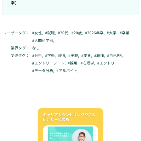
字）
ユーザータグ：
#
女性
,
#
就職
,
#
20代
,
#
20歳
,
#
2026年卒
,
#
大学
,
#
卒業
,
#
人間科学部
,
業界タグ：
なし
関連タグ：
#
分析
,
#
学術
,
#
PR
,
#
実験
,
#
業界
,
#
職種
,
#
自己PR
,
#
エントリーシート
,
#
採用
,
#
心理学
,
#
エントリー
,
#
データ分析
,
#
アルバイト
,
キャリアカウンセリングや求人
紹介サービスも！