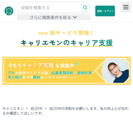
登録・ログイン
さらに検索条件を絞る
new 新サービス情報！
キャリエモンのキャリア支援
キャリア支援
今なら
を実施中
プロ
が直接キャリア支援！
応募書類添削
・
面接対策
・
求人紹介
などの
無料
オンラインサポート！
キャリエモン
>
自己PR
>
自己PRの添削をお願いします、私の向上心が伝わ
るか確認してほしいです。