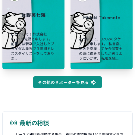
佐野美七海
Miduki Takemoto
初めまして！株式会社
UZUZの佐野と申します。
初めまして、UZUZのタケ
前職では新卒で入社したブ
モトと申します。 私自身、
ライダル業界で３年間ドレ
短大を卒業してから保育士
ススタイリストをしており
の道に進みましたが思うよ
ま...
うにいかず、 転職を繰...
その他のサポーターを見る
最新の相談
リースと銀行を併願する場合、銀行の志望理由はどう整理すべきで