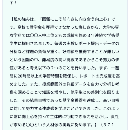
す！

【私の強みは、「困難にこそ前向きに向き合う向上心」で
す。高校で奨学金を獲得できなかった悔しさから、大学の専
攻学科では〇〇人中上位３％の成績を修め３年連続で学術奨
学生に採用されました。毎週の実験レポート提出・データの
分析など課題の負荷が重く、好成績を獲得することが難しい
という困難の中、難易度の高い挑戦であるからこそ努力の価
値があると考え以下の２つのことを行いました。まず、一週
間に20時間以上の学習時間を確保し、レポートの完成度を高
めました。また、授業範囲外の詳細データを自力で分析し考
察を深めることで知識を増やし、他学生との差別化を図りま
した。その結果目標であった奨学金獲得を達成し、高い目標
に対して努力する達成感を学ぶことができました。このよう
に常に向上心を持って主体的に行動できる力を活かし、貴社
が求める〇〇という人材像の実現に努めます。】（３７１