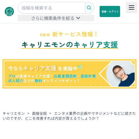
登録・ログイン
さらに検索条件を絞る
new 新サービス情報！
キャリエモンのキャリア支援
キャリア支援
今なら
を実施中
プロ
が直接キャリア支援！
応募書類添削
・
面接対策
・
求人紹介
などの
無料
オンラインサポート！
キャリエモン
>
面接全般
>
エンタメ業界の企画やマネジメントなどに就きた
いのですが、どこを改善すれば内定が貰えるでしょうか？