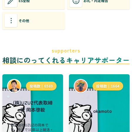
ES全般
お礼・内定報告
その他
supporters
相談にのってくれるキャリアサポーター
投稿数 |
6569
投稿数 |
1664
(株)UZUZ代表取締
役 岡本啓毅
k_okamoto
株式会社UZUZの岡本で
す。今まで10年以上就活・