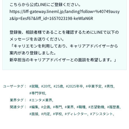
こちらから公式LINEにご登録ください。

https://liff-gateway.lineml.jp/landing?follow=%40749ausy
z&lp=Eesf67&liff_id=1657023198-keWlaN6R

登録後、相談者様であることを確認するためにLINEで以下の
メッセージをお送りください。

「キャリエモンを利用しており、キャリアアドバイザーから
案内があり登録しました。

新卒担当のキャリアアドバイザーとの面談を希望します。」
ユーザータグ：
#
就職
,
#
20代
,
#
25歳
,
#
2025年卒
,
#
卒業予定
,
#
男性
,
#
専門学校
,
業界タグ：
#
エンタメ業界
,
関連タグ：
#
編集
,
#
企画
,
#
専門
,
#
業界
,
#
職種
,
#
志望動機
,
#
履歴書
,
#
面接
,
#
内定
,
#
学校
,
#
ディレクター
,
#
アシスタント
,