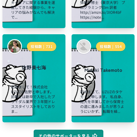
キャリアに関する事業を運
情報学修士（東京大学） プ
営してきた経験から、キャ
ログラミングElm 訳者
リアの悩みがなんでも解決
http://amzn.to/3IOR4bF
で...
https://note...
投稿数 |
731
投稿数 |
554
佐野美七海
Miduki Takemoto
初めまして！株式会社
UZUZの佐野と申します。
初めまして、UZUZのタケ
前職では新卒で入社したブ
モトと申します。 私自身、
ライダル業界で３年間ドレ
短大を卒業してから保育士
ススタイリストをしており
の道に進みましたが思うよ
ま...
うにいかず、 転職を繰...
その他のサポーターを見る