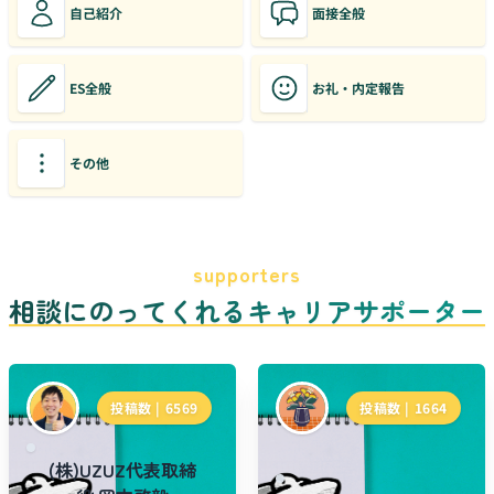
自己紹介
面接全般
ES全般
お礼・内定報告
その他
supporters
相談にのってくれるキャリアサポーター
投稿数 |
6569
投稿数 |
1664
(株)UZUZ代表取締