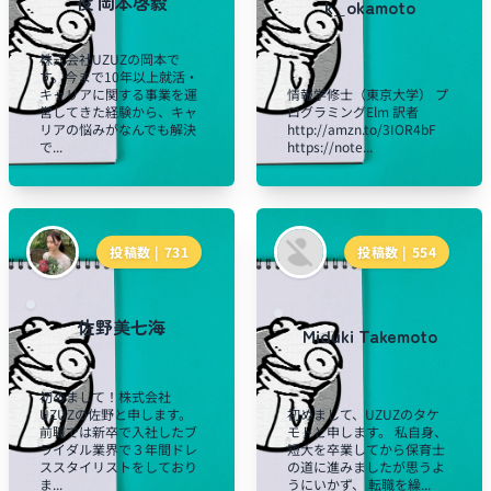
役 岡本啓毅
k_okamoto
株式会社UZUZの岡本で
す。今まで10年以上就活・
キャリアに関する事業を運
情報学修士（東京大学） プ
営してきた経験から、キャ
ログラミングElm 訳者
リアの悩みがなんでも解決
http://amzn.to/3IOR4bF
で...
https://note...
投稿数 |
731
投稿数 |
554
佐野美七海
Miduki Takemoto
初めまして！株式会社
UZUZの佐野と申します。
初めまして、UZUZのタケ
前職では新卒で入社したブ
モトと申します。 私自身、
ライダル業界で３年間ドレ
短大を卒業してから保育士
ススタイリストをしており
の道に進みましたが思うよ
ま...
うにいかず、 転職を繰...