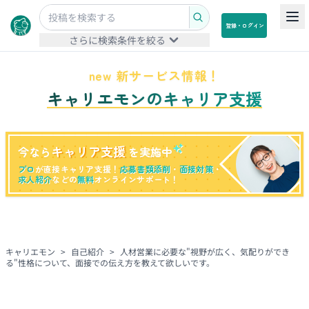
登録・ログイン
さらに検索条件を絞る
new 新サービス情報！
キャリエモンのキャリア支援
キャリア支援
今なら
を実施中
プロ
が直接キャリア支援！
応募書類添削
・
面接対策
・
求人紹介
などの
無料
オンラインサポート！
キャリエモン
>
自己紹介
>
人材営業に必要な"視野が広く、気配りができ
る"性格について、面接での伝え方を教えて欲しいです。