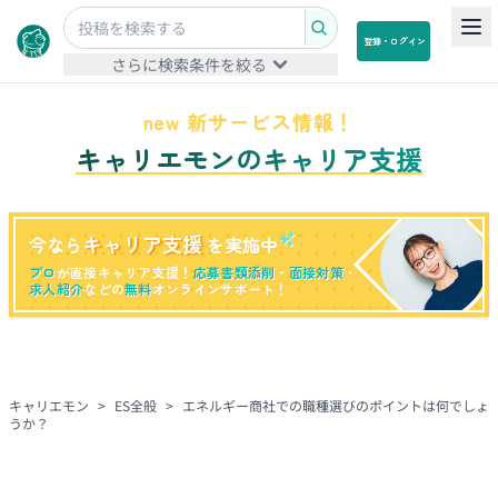
登録・ログイン
さらに検索条件を絞る
new 新サービス情報！
キャリエモンのキャリア支援
キャリア支援
今なら
を実施中
プロ
が直接キャリア支援！
応募書類添削
・
面接対策
・
求人紹介
などの
無料
オンラインサポート！
キャリエモン
>
ES全般
>
エネルギー商社での職種選びのポイントは何でしょ
うか？