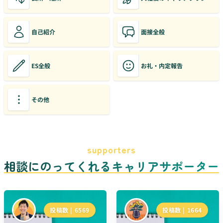
自己紹介
面接全般
ES全般
お礼・内定報告
その他
supporters
相談にのってくれるキャリアサポーター
投稿数 |
6569
投稿数 |
1664