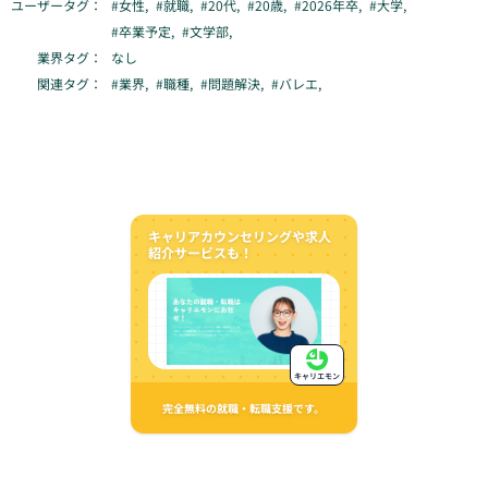
ユーザータグ：
#
女性
,
#
就職
,
#
20代
,
#
20歳
,
#
2026年卒
,
#
大学
,
#
卒業予定
,
#
文学部
,
業界タグ：
なし
関連タグ：
#
業界
,
#
職種
,
#
問題解決
,
#
バレエ
,
キャリアカウンセリングや求人
紹介サービスも！
キャリエモン
完全無料の就職・転職支援です。