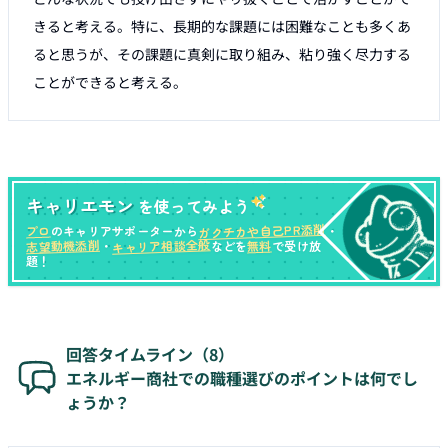
きると考える。特に、長期的な課題には困難なことも多くあ
ると思うが、その課題に真剣に取り組み、粘り強く尽力する
キャリエモン
を使ってみよう
ガクチカや自己PR添削
プロ
のキャリアサポーターから
・
キャリア相談全般
志望動機添削
無料
・
などを
で受け放
題！
回答タイムライン（
8
）
エネルギー商社での職種選びのポイントは何でし
ょうか？