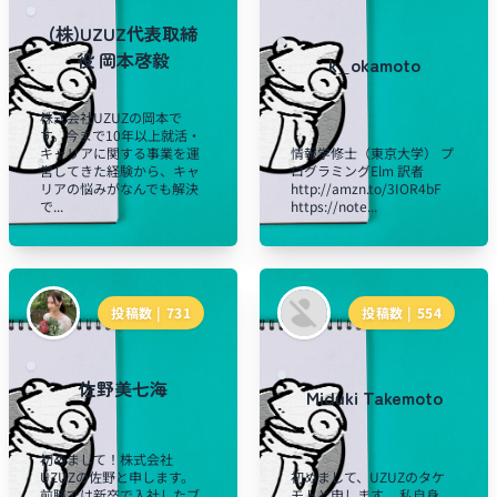
(株)UZUZ代表取締
役 岡本啓毅
k_okamoto
株式会社UZUZの岡本で
す。今まで10年以上就活・
キャリアに関する事業を運
情報学修士（東京大学） プ
営してきた経験から、キャ
ログラミングElm 訳者
リアの悩みがなんでも解決
http://amzn.to/3IOR4bF
で...
https://note...
投稿数 |
731
投稿数 |
554
佐野美七海
Miduki Takemoto
初めまして！株式会社
UZUZの佐野と申します。
初めまして、UZUZのタケ
前職では新卒で入社したブ
モトと申します。 私自身、